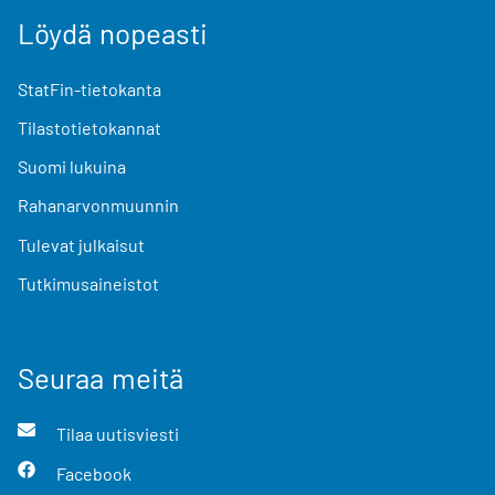
Löydä nopeasti
StatFin-tietokanta
Tilastotietokannat
Suomi lukuina
Rahanarvonmuunnin
Tulevat julkaisut
Tutkimusaineistot
Seuraa meitä
Tilaa uutisviesti
Facebook