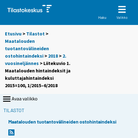
Valikko
Haku
Etusivu
>
Tilastot
>
Maatalouden
tuotantovälineiden
ostohintaindeksi
>
2018
>
2.
vuosineljännes
> Liitekuvio 1.
Maatalouden hintaindeksit ja
kuluttajahintaindeksi
2015=100, 1/2015–6/2018
Avaa valikko
TILASTOT
Maatalouden tuotantovälineiden ostohintaindeksi