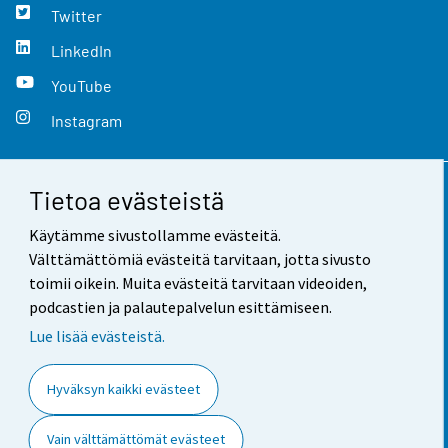
Twitter
LinkedIn
YouTube
Instagram
Tietoa evästeistä
Yhteystiedot
Käytämme sivustollamme evästeitä.
Palaute
Välttämättömiä evästeitä tarvitaan, jotta sivusto
toimii oikein. Muita evästeitä tarvitaan videoiden,
Käyttöehdot
podcastien ja palautepalvelun esittämiseen.
Tietosuoja
Lue lisää evästeistä.
Saavutettavuus
Hyväksyn kaikki evästeet
Tietoa sivustosta
Vain välttämättömät evästeet
Evästeasetukset