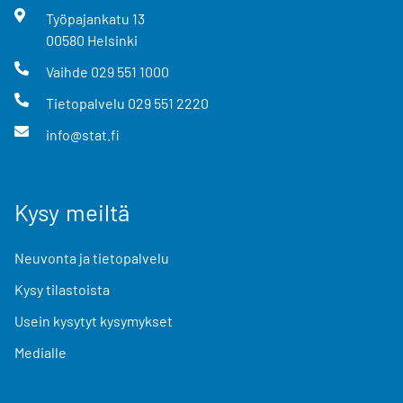
Työpajankatu
13
00580
Helsinki
Vaihde
029 551 1000
Tietopalvelu
029 551 2220
info@stat.fi
Kysy meiltä
Neuvonta ja tietopalvelu
Kysy tilastoista
Usein kysytyt kysymykset
Medialle