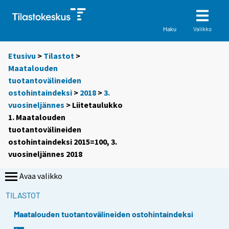
Valikko
Haku
Etusivu
>
Tilastot
>
Maatalouden
tuotantovälineiden
ostohintaindeksi
>
2018
>
3.
vuosineljännes
> Liitetaulukko
1. Maatalouden
tuotantovälineiden
ostohintaindeksi 2015=100, 3.
vuosineljännes 2018
Avaa valikko
TILASTOT
Maatalouden tuotantovälineiden ostohintaindeksi