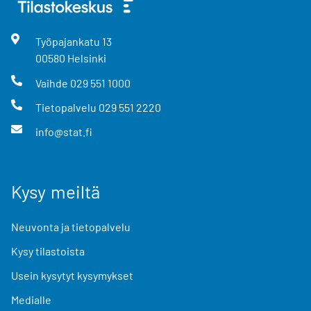
Työpajankatu
13
00580
Helsinki
Vaihde
029 551 1000
Tietopalvelu
029 551 2220
info@stat.fi
Kysy meiltä
Neuvonta ja tietopalvelu
Kysy tilastoista
Usein kysytyt kysymykset
Medialle