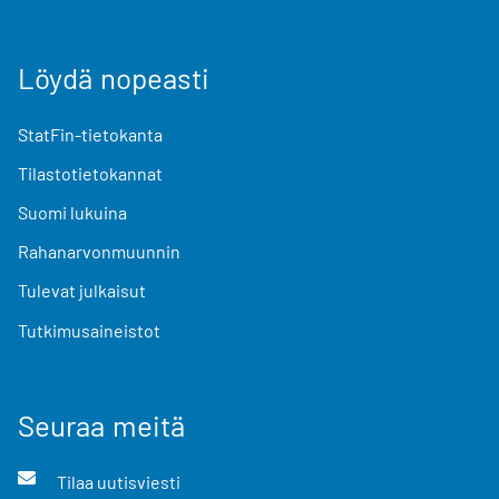
Löydä nopeasti
StatFin-tietokanta
Tilastotietokannat
Suomi lukuina
Rahanarvonmuunnin
Tulevat julkaisut
Tutkimusaineistot
Seuraa meitä
Tilaa uutisviesti