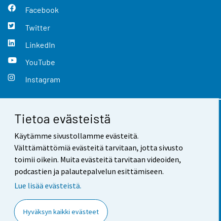
Facebook
Twitter
LinkedIn
YouTube
Instagram
Tietoa evästeistä
Yhteystiedot
Käytämme sivustollamme evästeitä.
Palaute
Välttämättömiä evästeitä tarvitaan, jotta sivusto
toimii oikein. Muita evästeitä tarvitaan videoiden,
Käyttöehdot
podcastien ja palautepalvelun esittämiseen.
Tietosuoja
Lue lisää evästeistä.
Saavutettavuus
Hyväksyn kaikki evästeet
Tietoa sivustosta