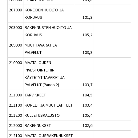
207000
KONEIDEN HUOLTO JA
KORJAUS
101,3
0,1
208000
RAKENNUSTEN HUOLTO JA
KORJAUS
105,2
1,8
209000
MUUT TAVARAT JA
PALVELUT
103,8
0,4
210000
MAATALOUDEN
INVESTOINTEIHIN
KÄYTETYT TAVARAT JA
PALVELUT (Panos 2)
103,7
0,3
211000
TARVIKKEET
104,5
0,1
211100
KONEET JA MUUT LAITTEET
103,4
0,2
211200
KULJETUSKALUSTO
105,4
0,0
212000
RAKENNUKSET
102,6
0,7
212100
MAATALOUSRAKENNUKSET