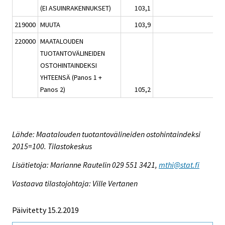
(EI ASUINRAKENNUKSET)
103,1
0,5
219000
MUUTA
103,9
1,1
220000
MAATALOUDEN
TUOTANTOVÄLINEIDEN
OSTOHINTAINDEKSI
YHTEENSÄ (Panos 1 +
Panos 2)
105,2
2,6
Lähde: Maatalouden tuotantovälineiden ostohintaindeksi
2015=100. Tilastokeskus
Lisätietoja: Marianne Rautelin 029 551 3421,
mthi@stat.fi
Vastaava tilastojohtaja: Ville Vertanen
Päivitetty 15.2.2019