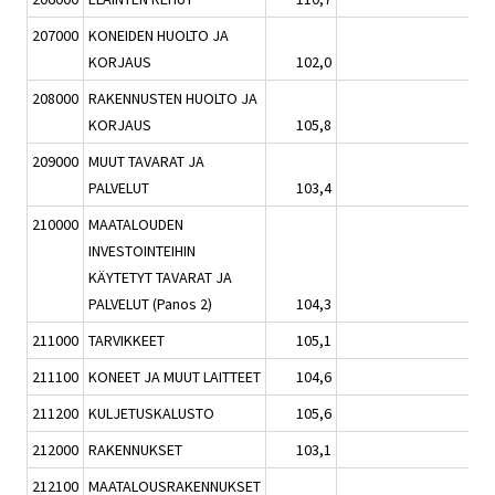
207000
KONEIDEN HUOLTO JA
KORJAUS
102,0
0,7
208000
RAKENNUSTEN HUOLTO JA
KORJAUS
105,8
0,6
209000
MUUT TAVARAT JA
PALVELUT
103,4
-0,4
210000
MAATALOUDEN
INVESTOINTEIHIN
KÄYTETYT TAVARAT JA
PALVELUT (Panos 2)
104,3
0,6
211000
TARVIKKEET
105,1
0,6
211100
KONEET JA MUUT LAITTEET
104,6
1,1
211200
KULJETUSKALUSTO
105,6
0,2
212000
RAKENNUKSET
103,1
0,5
212100
MAATALOUSRAKENNUKSET