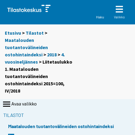
Valikko
Haku
Etusivu
>
Tilastot
>
Maatalouden
tuotantovälineiden
ostohintaindeksi
>
2018
>
4.
vuosineljännes
> Liitetaulukko
1. Maatalouden
tuotantovälineiden
ostohintaindeksi 2015=100,
IV/2018
Avaa valikko
TILASTOT
Maatalouden tuotantovälineiden ostohintaindeksi