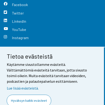
Facebook
Twitter
LinkedIn
YouTube
Instagram
Tietoa evästeistä
Yhteystiedot
Käytämme sivustollamme evästeitä.
Palaute
Välttämättömiä evästeitä tarvitaan, jotta sivusto
toimii oikein. Muita evästeitä tarvitaan videoiden,
Käyttöehdot
podcastien ja palautepalvelun esittämiseen.
Tietosuoja
Lue lisää evästeistä.
Saavutettavuus
Hyväksyn kaikki evästeet
Tietoa sivustosta