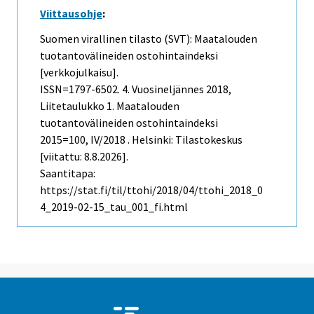
Viittausohje
:
Suomen virallinen tilasto (SVT): Maatalouden
tuotantovälineiden ostohintaindeksi
[verkkojulkaisu].
ISSN=1797-6502.
4. Vuosineljännes
2018,
Liitetaulukko 1. Maatalouden
tuotantovälineiden ostohintaindeksi
2015=100, IV/2018 . Helsinki: Tilastokeskus
[viitattu: 8.8.2026].
Saantitapa:
https://stat.fi/til/ttohi/2018/04/ttohi_2018_0
4_2019-02-15_tau_001_fi.html