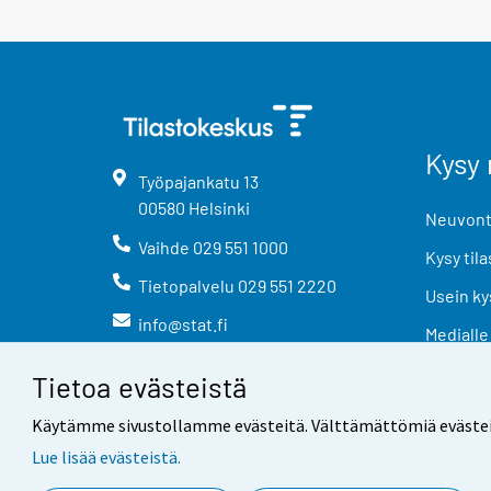
Kysy 
Työpajankatu
13
00580
Helsinki
Neuvonta
Vaihde
029 551 1000
Kysy tila
Tietopalvelu
029 551 2220
Usein ky
info@stat.fi
Medialle
Tietoa evästeistä
Käytämme sivustollamme evästeitä. Välttämättömiä evästeitä t
Lue lisää evästeistä.