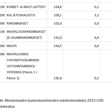
100
KONEET JA MUUT LAITTEET
104,8
0,2
200
KULJETUSKALUSTO
109,1
3,3
000
RAKENNUKSET
103,0
0,0
100
MAATALOUSRAKENNUKSET
(EI ASUINRAKENNUKSET)
103,0
0,0
000
MUUTA
104,5
0,6
000
MAATALOUDEN
TUOTANTOVÄLINEIDEN
OSTOHINTAINDEKSI
YHTEENSÄ (Panos 1 +
Panos 2)
105,6
0,3
e: Maatalouden tuotantovälineiden ostohintaindeksi 2015=100.
stokeskus