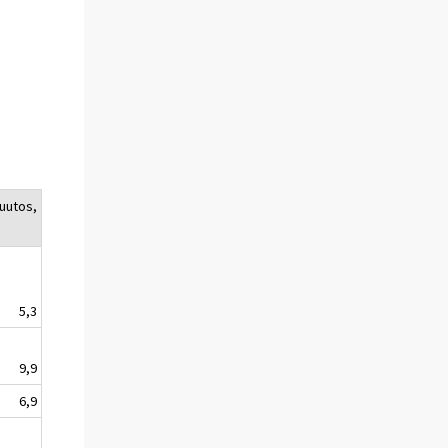
uutos,
5,3
9,9
6,9