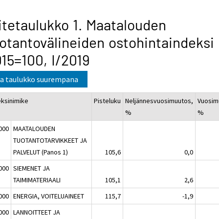
itetaulukko 1. Maatalouden
otantovälineiden ostohintaindeksi
15=100, I/2019
a taulukko suurempana
eksinimike
Pisteluku
Neljännesvuosimuutos,
Vuosim
%
%
000
MAATALOUDEN
TUOTANTOTARVIKKEET JA
PALVELUT (Panos 1)
105,6
0,0
000
SIEMENET JA
TAIMIMATERIAALI
105,1
2,6
000
ENERGIA, VOITELUAINEET
115,7
-1,9
000
LANNOITTEET JA