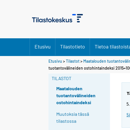
Etusivu
Tilastotieto
Tietoa tilastoist
Etusivu
>
Tilastot
>
Maatalouden tuotantoväli
tuotantovälineiden ostohintaindeksi 2015=100
TILASTOT
Maatalouden
T
tuotantovälineiden
ostohintaindeksi
5
Muutoksia tässä
S
tilastossa