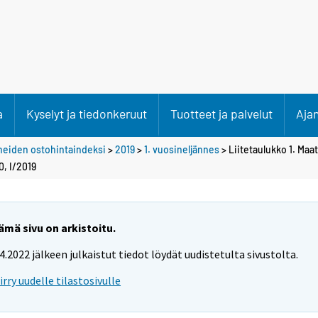
a
Kyselyt ja tiedonkeruut
Tuotteet ja palvelut
Aja
neiden ostohintaindeksi
>
2019
>
1. vuosineljännes
> Liitetaulukko 1. Maa
, I/2019
ämä sivu on arkistoitu.
.4.2022 jälkeen julkaistut tiedot löydät uudistetulta sivustolta.
iirry uudelle tilastosivulle