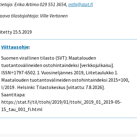
tietoja: Erika Artimo 029 551 3654,
mthi@stat.fi
aava tilastojohtaja: Ville Vertanen
itetty 15.5.2019
Viittausohje
:
Suomen virallinen tilasto (SVT): Maatalouden
tuotantovälineiden ostohintaindeksi [verkkojulkaisu].
ISSN=1797-6502.
1. Vuosineljännes
2019, Liitetaulukko 1.
Maatalouden tuotantovälineiden ostohintaindeksi 2015=100,
I/2019 . Helsinki: Tilastokeskus [viitattu: 7.8.2026].
Saantitapa:
https://stat.fi/til/ttohi/2019/01/ttohi_2019_01_2019-05-
15_tau_001_fi.html