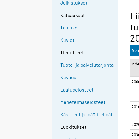
Julkistukset
Li
Katsaukset
tu
Taulukot
20
Kuviot
Ava
Tiedotteet
Ind
Tuote- ja palvelutarjonta
Kuvaus
200
Laatuselosteet
Menetelmäselosteet
201
Käsitteet ja määritelmät
202
Luokitukset
203