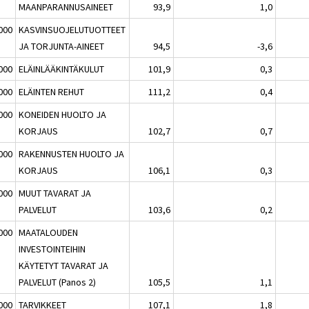
MAANPARANNUSAINEET
93,9
1,0
000
KASVINSUOJELUTUOTTEET
JA TORJUNTA-AINEET
94,5
-3,6
000
ELÄINLÄÄKINTÄKULUT
101,9
0,3
000
ELÄINTEN REHUT
111,2
0,4
000
KONEIDEN HUOLTO JA
KORJAUS
102,7
0,7
000
RAKENNUSTEN HUOLTO JA
KORJAUS
106,1
0,3
000
MUUT TAVARAT JA
PALVELUT
103,6
0,2
000
MAATALOUDEN
INVESTOINTEIHIN
KÄYTETYT TAVARAT JA
PALVELUT (Panos 2)
105,5
1,1
000
TARVIKKEET
107,1
1,8