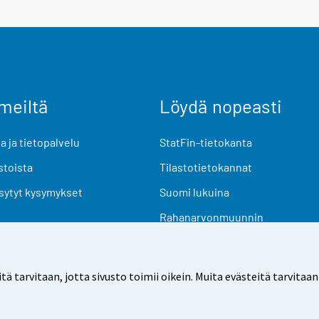
meiltä
Löydä nopeasti
 ja tietopalvelu
StatFin-tietokanta
stoista
Tilastotietokannat
sytyt kysymykset
Suomi lukuina
Rahanarvonmuunnin
Tulevat julkaisut
Tutkimusaineistot
arvitaan, jotta sivusto toimii oikein. Muita evästeitä tarvitaan