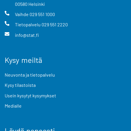
00580
Helsinki
Vaihde
029 551 1000
Tietopalvelu
029 551 2220
info@stat.fi
Kysy meiltä
Neuvonta ja tietopalvelu
Kysy tilastoista
Usein kysytyt kysymykset
Medialle
Löydä nopeasti