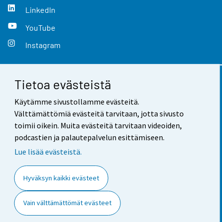
LinkedIn
YouTube
Instagram
Tietoa evästeistä
Yhteystiedot
Käytämme sivustollamme evästeitä.
Palaute
Välttämättömiä evästeitä tarvitaan, jotta sivusto
toimii oikein. Muita evästeitä tarvitaan videoiden,
Käyttöehdot
podcastien ja palautepalvelun esittämiseen.
Tietosuoja
Lue lisää evästeistä.
Saavutettavuus
Hyväksyn kaikki evästeet
Tietoa sivustosta
Vain välttämättömät evästeet
Evästeasetukset