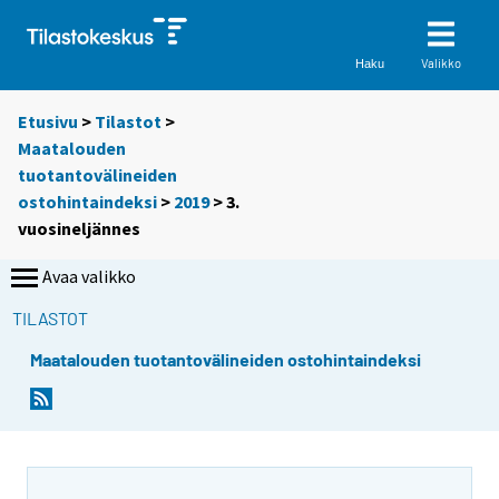
Valikko
Haku
Etusivu
>
Tilastot
>
Maatalouden
tuotantovälineiden
ostohintaindeksi
>
2019
>
3.
vuosineljännes
Avaa valikko
TILASTOT
Maatalouden tuotantovälineiden ostohintaindeksi