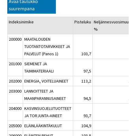
Avaa taulukko
suurempana
Indeksinimike
Pisteluku
Neljännesvuosimuutos,
%
200000
MAATALOUDEN
TUOTANTOTARVIKKEET JA
PALVELUT (Panos 1)
103,7
5,4
201000
SIEMENET JA
TAIMIMATERIAALI
97,5
2,6
202000
ENERGIA, VOITELUAINEET
113,2
13,8
203000
LANNOITTEET JA
MAANPARANNUSAINEET
94,5
15,7
204000
KASVINSUOJELUTUOTTEET
JA TORJUNTA-AINEET
93,7
-3,1
205000
ELÄINLÄÄKINTÄKULUT
104,9
1,1
206000
ELÄINTEN REHUT
103,8
4,2