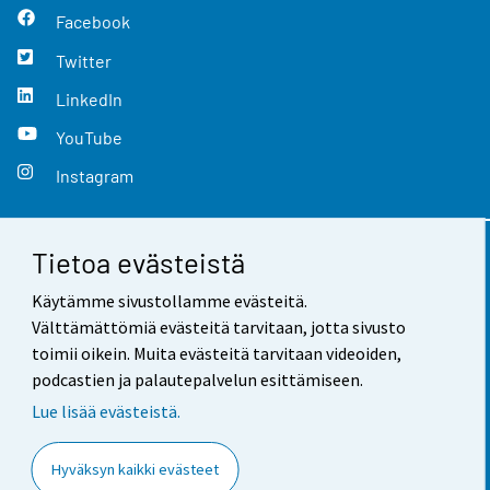
Facebook
Twitter
LinkedIn
YouTube
Instagram
Tietoa evästeistä
Yhteystiedot
Käytämme sivustollamme evästeitä.
Palaute
Välttämättömiä evästeitä tarvitaan, jotta sivusto
toimii oikein. Muita evästeitä tarvitaan videoiden,
Käyttöehdot
podcastien ja palautepalvelun esittämiseen.
Tietosuoja
Lue lisää evästeistä.
Saavutettavuus
Hyväksyn kaikki evästeet
Tietoa sivustosta