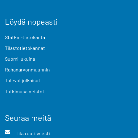
Löydä nopeasti
StatFin-tietokanta
Tilastotietokannat
Suomi lukuina
Rahanarvonmuunnin
Tulevat julkaisut
Tutkimusaineistot
Seuraa meitä
Tilaa uutisviesti