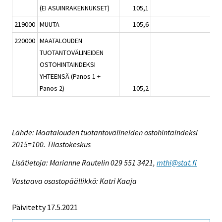
(EI ASUINRAKENNUKSET)
105,1
1,2
219000
MUUTA
105,6
1,4
220000
MAATALOUDEN
TUOTANTOVÄLINEIDEN
OSTOHINTAINDEKSI
YHTEENSÄ (Panos 1 +
Panos 2)
105,2
4,2
Lähde: Maatalouden tuotantovälineiden ostohintaindeksi
2015=100. Tilastokeskus
Lisätietoja: Marianne Rautelin 029 551 3421,
mthi@stat.fi
Vastaava osastopäällikkö: Katri Kaaja
Päivitetty 17.5.2021