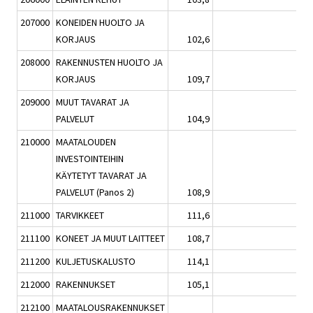
207000
KONEIDEN HUOLTO JA
KORJAUS
102,6
0,2
208000
RAKENNUSTEN HUOLTO JA
KORJAUS
109,7
2,3
209000
MUUT TAVARAT JA
PALVELUT
104,9
0,5
210000
MAATALOUDEN
INVESTOINTEIHIN
KÄYTETYT TAVARAT JA
PALVELUT (Panos 2)
108,9
1,3
211000
TARVIKKEET
111,6
1,5
211100
KONEET JA MUUT LAITTEET
108,7
0,8
211200
KULJETUSKALUSTO
114,1
2,1
212000
RAKENNUKSET
105,1
1,2
212100
MAATALOUSRAKENNUKSET