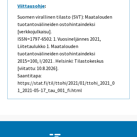
Viittausohje
:
Suomen virallinen tilasto (SVT): Maatalouden
tuotantovälineiden ostohintaindeksi
[verkkojulkaisu].
ISSN=1797-6502.
1. Vuosineljännes
2021,
Liitetaulukko 1. Maatalouden
tuotantovälineiden ostohintaindeksi
2015=100, I/2021 . Helsinki: Tilastokeskus
[viitattu: 10.8.2026].
Saantitapa:
https://stat.fi/til/ttohi/2021/01/ttohi_2021_0
1_2021-05-17_tau_001_fi.html