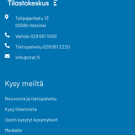
Työpajankatu
13
00580
Helsinki
Vaihde
029 551 1000
Tietopalvelu
029 551 2220
info@stat.fi
Kysy meiltä
Neuvonta ja tietopalvelu
Kysy tilastoista
Usein kysytyt kysymykset
Medialle