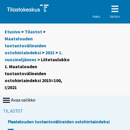
Valikko
Haku
Etusivu
>
Tilastot
>
Maatalouden
tuotantovälineiden
ostohintaindeksi
>
2021
>
1.
vuosineljännes
> Liitetaulukko
1. Maatalouden
tuotantovälineiden
ostohintaindeksi 2015=100,
I/2021
Avaa valikko
TILASTOT
Maatalouden tuotantovälineiden ostohintaindeksi