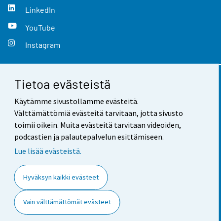
LinkedIn
YouTube
Instagram
Tietoa evästeistä
Yhteystiedot
Käytämme sivustollamme evästeitä.
Palaute
Välttämättömiä evästeitä tarvitaan, jotta sivusto
toimii oikein. Muita evästeitä tarvitaan videoiden,
Käyttöehdot
podcastien ja palautepalvelun esittämiseen.
Tietosuoja
Lue lisää evästeistä.
Saavutettavuus
Hyväksyn kaikki evästeet
Tietoa sivustosta
Vain välttämättömät evästeet
Evästeasetukset