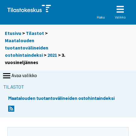
Valikko
Haku
Etusivu
>
Tilastot
>
Maatalouden
tuotantovälineiden
ostohintaindeksi
>
2021
>
3.
vuosineljännes
Avaa valikko
TILASTOT
Maatalouden tuotantovälineiden ostohintaindeksi