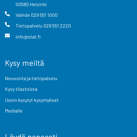
00580
Helsinki
Vaihde
029 551 1000
Tietopalvelu
029 551 2220
info@stat.fi
Kysy meiltä
Neuvonta ja tietopalvelu
Kysy tilastoista
Usein kysytyt kysymykset
Medialle
Löydä nopeasti