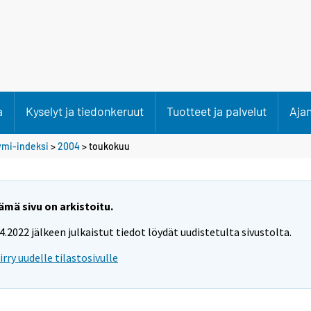
a
Kyselyt ja tiedonkeruut
Tuotteet ja palvelut
Aja
ymi-indeksi
>
2004
>
toukokuu
ämä sivu on arkistoitu.
.4.2022 jälkeen julkaistut tiedot löydät uudistetulta sivustolta.
iirry uudelle tilastosivulle