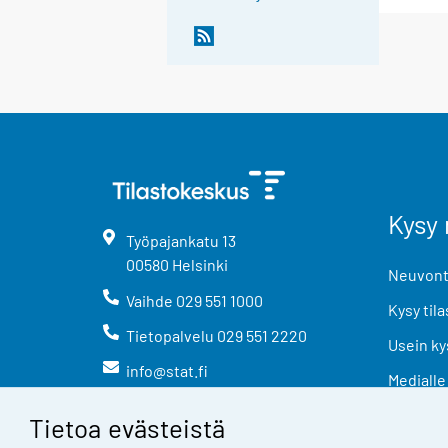
Kysy 
Työpajankatu
13
00580
Helsinki
Neuvonta
Vaihde
029 551 1000
Kysy tila
Tietopalvelu
029 551 2220
Usein ky
info@stat.fi
Medialle
Tietoa evästeistä