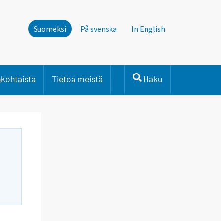
Suomeksi
På svenska
In English
nkohtaista
Tietoa meistä
Haku