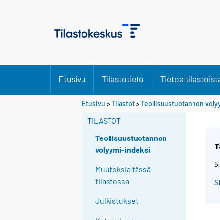
Etusivu
Tilastotieto
Tietoa tilastoist
Etusivu
>
Tilastot
>
Teollisuustuotannon voly
TILASTOT
Teollisuustuotannon
T
volyymi-indeksi
5
Muutoksia tässä
tilastossa
S
Julkistukset