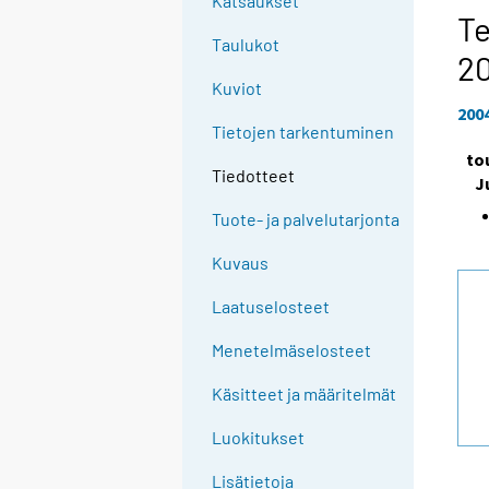
Katsaukset
Te
Taulukot
2
Kuviot
200
Tietojen tarkentuminen
to
Tiedotteet
J
Tuote- ja palvelutarjonta
Kuvaus
Laatuselosteet
Menetelmäselosteet
Käsitteet ja määritelmät
Luokitukset
Lisätietoja