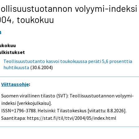
ollisuustuotannon volyymi-indeksi
004,
toukokuu
4
ukokuu
ulkistukset
Teollisuustuotanto kasvoi toukokuussa peräti 5,6 prosenttia
huhtikuusta
(30.6.2004)
Viittausohje
:
Suomen virallinen tilasto (SVT): Teollisuustuotannon volyymi-
indeksi [verkkojulkaisu].
ISSN=1796-3788. Helsinki: Tilastokeskus [viitattu: 8.8.2026].
Saantitapa: https://stat.fi/til/ttvi/2004/05/index.html