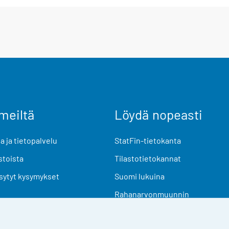
meiltä
Löydä nopeasti
 ja tietopalvelu
StatFin-tietokanta
stoista
Tilastotietokannat
sytyt kysymykset
Suomi lukuina
Rahanarvonmuunnin
Tulevat julkaisut