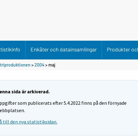
tistikinfo
Enkäter och datainsamlingar
Produkter och
striproduktionen
>
2004
>
maj
enna sida är arkiverad.
ppgifter som publicerats efter 5.4.2022 finns på den förnyade
ebbplatsen.
å till den nya statistiksidan.