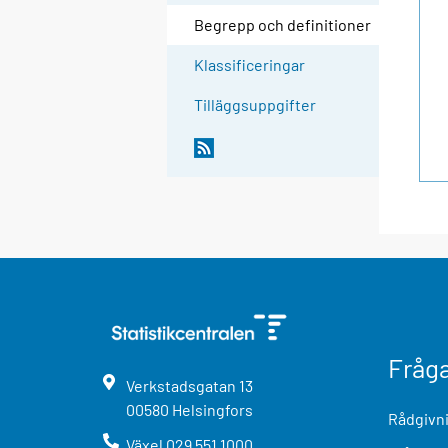
Begrepp och definitioner
Klassificeringar
Tilläggsuppgifter
Fråg
Verkstadsgatan
13
00580
Helsingfors
Rådgivni
Växel
029 551 1000