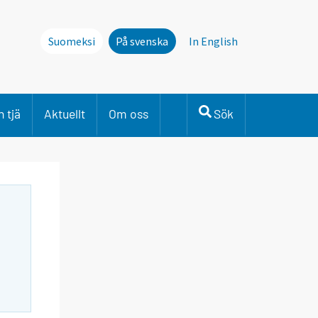
Suomeksi
På svenska
In English
 tjä
Aktuellt
Om oss
Sök