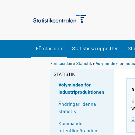
Förstasidan
Statistiska uppgifter
Sta
Förstasidan
>
Statistik
>
Volymindex för indu
STATISTIK
Volymindex för
D
industriproduktionen
U
Ändringar i denna
w
statistik
G
Kommande
offentliggöranden