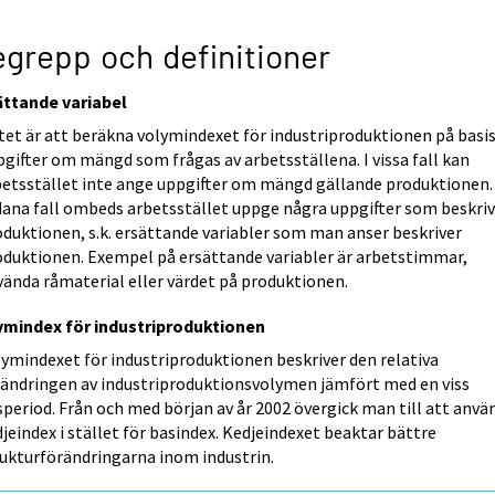
grepp och definitioner
ättande variabel
tet är att beräkna volymindexet för industriproduktionen på basis
gifter om mängd som frågas av arbetsställena. I vissa fall kan
betsstället inte ange uppgifter om mängd gällande produktionen. 
dana fall ombeds arbetsstället uppge några uppgifter som beskriv
duktionen, s.k. ersättande variabler som man anser beskriver
oduktionen. Exempel på ersättande variabler är arbetstimmar,
vända råmaterial eller värdet på produktionen.
ymindex för industriproduktionen
ymindexet för industriproduktionen beskriver den relativa
rändringen av industriproduktionsvolymen jämfört med en viss
period. Från och med början av år 2002 övergick man till att anvä
jeindex i stället för basindex. Kedjeindexet beaktar bättre
rukturförändringarna inom industrin.