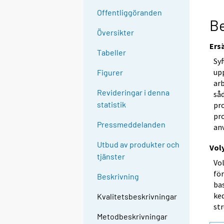
Offentliggöranden
Be
Översikter
Ers
Tabeller
Syf
upp
Figurer
ar
Revideringar i denna
så
statistik
pro
pr
Pressmeddelanden
an
Utbud av produkter och
Vol
tjänster
Vol
fö
Beskrivning
bas
ked
Kvalitetsbeskrivningar
st
Metodbeskrivningar