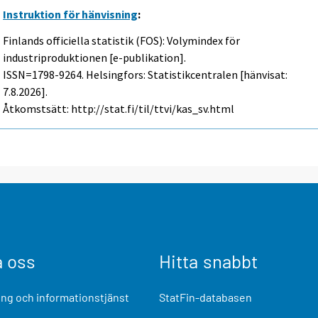
Instruktion för hänvisning
:
Finlands officiella statistik (FOS): Volymindex för
industriproduktionen [e-publikation].
ISSN=1798-9264. Helsingfors: Statistikcentralen [hänvisat:
7.8.2026].
Åtkomstsätt: http://stat.fi/til/ttvi/kas_sv.html
a oss
Hitta snabbt
ng och informationstjänst
StatFin-databasen