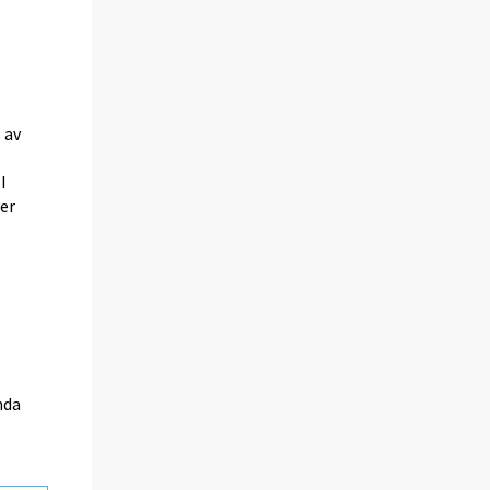
 av
I
er
nda