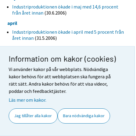
Industriproduktionen ökade i maj med 14,6 procent
från året innan
(30.6.2006)
april
Industriproduktionen ökade i april med 5 procent från
året innan
(31.5.2006)
mars
Information om kakor (cookies)
Industriproduktionen ökade i mars med 3,1 procent
från året innan
(28.4.2006)
Vi använder kakor på vår webbplats. Nödvändiga
februari
kakor behövs för att webbplatsen ska fungera på
Industriproduktionen ökade i februari med 3,1
rätt sätt. Andra kakor behövs för att visa videor,
procent från året innan
(31.3.2006)
poddar och feedbacktjäster.
januari
Läs mer om kakor.
Industriproduktionen ökade i januari med 0,9 procent
från året innan
(28.2.2006)
Jag tillåter alla kakor
Bara nödvändiga kakor
2005
december