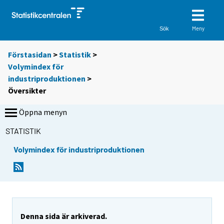
Meny
Sök
Förstasidan
>
Statistik
>
Volymindex för
industriproduktionen
>
Översikter
Öppna menyn
STATISTIK
Volymindex för industriproduktionen
Denna sida är arkiverad.