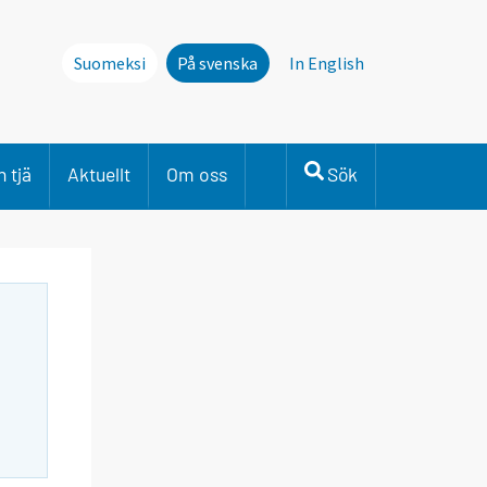
Suomeksi
På svenska
In English
 tjä
Aktuellt
Om oss
Sök