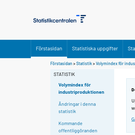
Förstasidan
Statistiska uppgifter
Sta
Förstasidan
>
Statistik
>
Volymindex för indu
STATISTIK
Volymindex för
D
industriproduktionen
U
Ändringar i denna
w
statistik
G
Kommande
offentliggöranden