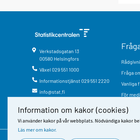
Fråg
Verkstadsgatan
13
00580
Helsingfors
Rådgivni
Växel
029 551 1000
Fråga om
Informationstjänst
029 551 2220
Vanliga 
info@stat.fi
För med
Information om kakor (cookies)
Vi använder kakor på vår webbplats. Nödvändiga kakor beh
Läs mer om kakor.