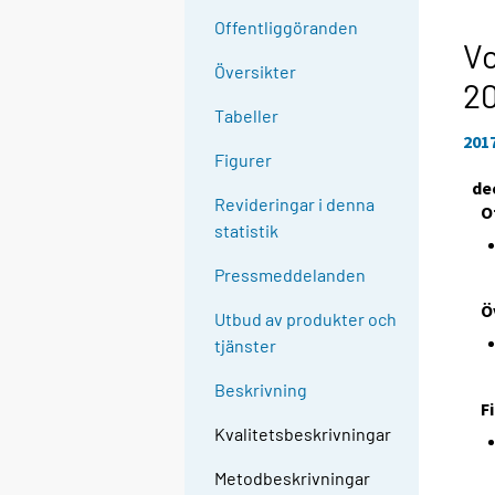
Offentliggöranden
Vo
Översikter
20
Tabeller
201
Figurer
de
Revideringar i denna
O
statistik
Pressmeddelanden
Ö
Utbud av produkter och
tjänster
Beskrivning
F
Kvalitetsbeskrivningar
Metodbeskrivningar