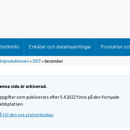
tistikinfo
Enkäter och datainsamlingar
Produkter och
striproduktionen
>
2017
>
december
enna sida är arkiverad.
ppgifter som publicerats efter 5.4.2022 finns på den förnyade
ebbplatsen.
å till den nya statistiksidan.