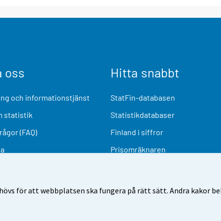
a oss
Hitta snabbt
ng och informationstjänst
StatFin-databasen
 statistik
Statistikdatabaser
frågor (FAQ)
Finland i siffror
ia
Prisomräknaren
Kommande publiceringar
Undersökningsmaterial
övs för att webbplatsen ska fungera på rätt sätt. Andra kakor behö