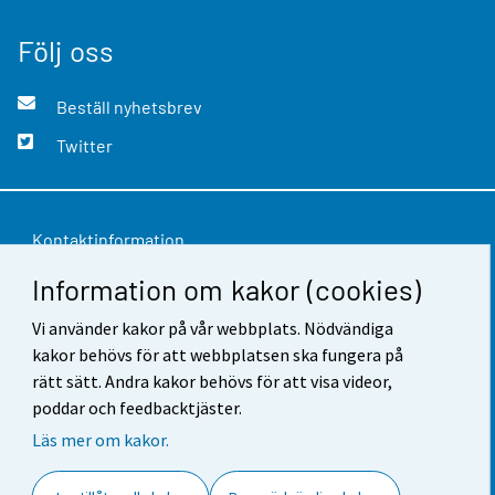
Följ oss
Beställ nyhetsbrev
Twitter
Kontaktinformation
Information om kakor (cookies)
Respons
Vi använder kakor på vår webbplats. Nödvändiga
Användarvillkor
kakor behövs för att webbplatsen ska fungera på
Dataskydd
rätt sätt. Andra kakor behövs för att visa videor,
poddar och feedbacktjäster.
Tillgänglighet
Läs mer om kakor.
Information om webbplatsen