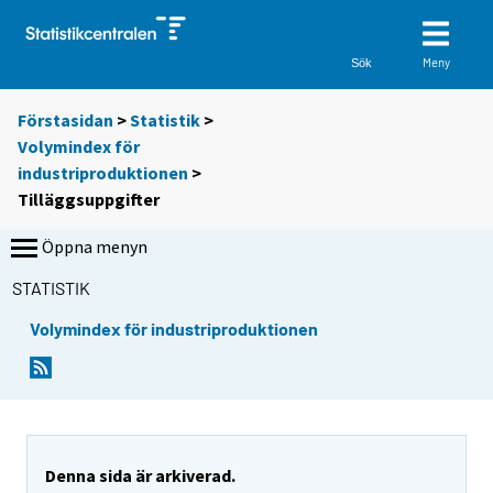
Meny
Sök
Förstasidan
>
Statistik
>
Volymindex för
industriproduktionen
>
Tilläggsuppgifter
Öppna menyn
STATISTIK
Volymindex för industriproduktionen
Denna sida är arkiverad.