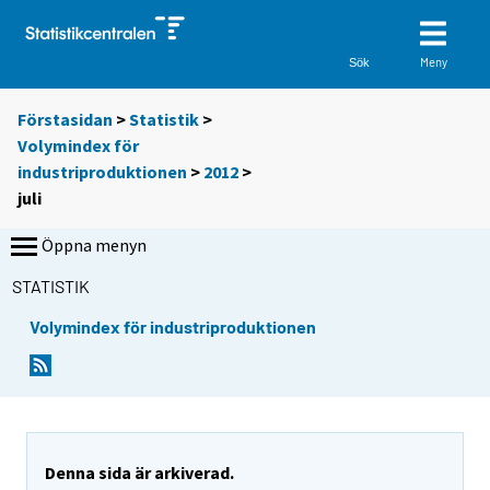
Meny
Sök
Förstasidan
>
Statistik
>
Volymindex för
industriproduktionen
>
2012
>
juli
Öppna menyn
STATISTIK
Volymindex för industriproduktionen
Denna sida är arkiverad.