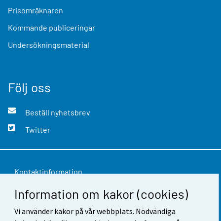
Prisomräknaren
Kommande publiceringar
Undersökningsmaterial
Följ oss
Beställ nyhetsbrev
Twitter
Kontaktinformation
Information om kakor (cookies)
Respons
Vi använder kakor på vår webbplats. Nödvändiga
Användarvillkor