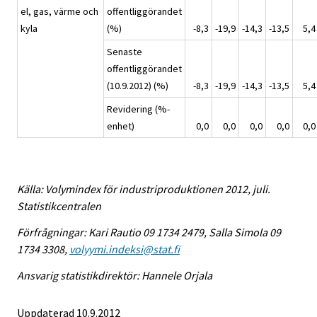
el, gas, värme och
offentliggörandet
kyla
(%)
-8,3
-19,9
-14,3
-13,5
5,4
Senaste
offentliggörandet
(10.9.2012) (%)
-8,3
-19,9
-14,3
-13,5
5,4
Revidering (%-
enhet)
0,0
0,0
0,0
0,0
0,0
Källa: Volymindex för industriproduktionen 2012, juli.
Statistikcentralen
Förfrågningar: Kari Rautio 09 1734 2479, Salla Simola 09
1734 3308,
volyymi.indeksi@stat.fi
Ansvarig statistikdirektör: Hannele Orjala
Uppdaterad 10.9.2012