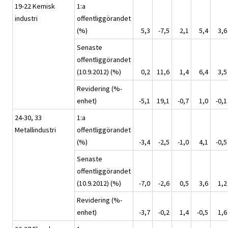
19-22 Kemisk
1:a
industri
offentliggörandet
(%)
5,3
-7,5
2,1
5,4
3,6
Senaste
offentliggörandet
(10.9.2012) (%)
0,2
11,6
1,4
6,4
3,5
Revidering (%-
enhet)
-5,1
19,1
-0,7
1,0
-0,1
24-30, 33
1:a
Metallindustri
offentliggörandet
(%)
-3,4
-2,5
-1,0
4,1
-0,5
Senaste
offentliggörandet
(10.9.2012) (%)
-7,0
-2,6
0,5
3,6
1,2
Revidering (%-
enhet)
-3,7
-0,2
1,4
-0,5
1,6