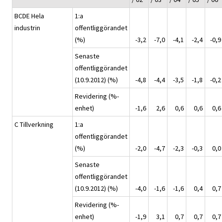
BCDE Hela
1:a
industrin
offentliggörandet
(%)
-3,2
-7,0
-4,1
-2,4
-0,9
Senaste
offentliggörandet
(10.9.2012) (%)
-4,8
-4,4
-3,5
-1,8
-0,2
Revidering (%-
enhet)
-1,6
2,6
0,6
0,6
0,6
C Tillverkning
1:a
offentliggörandet
(%)
-2,0
-4,7
-2,3
-0,3
0,0
Senaste
offentliggörandet
(10.9.2012) (%)
-4,0
-1,6
-1,6
0,4
0,7
Revidering (%-
enhet)
-1,9
3,1
0,7
0,7
0,7