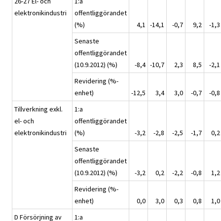
26-27 El- och
1:a
elektronikindustri
offentliggörandet
(%)
4,1
-14,1
-0,7
9,2
-1,3
Senaste
offentliggörandet
(10.9.2012) (%)
-8,4
-10,7
2,3
8,5
-2,1
Revidering (%-
enhet)
-12,5
3,4
3,0
-0,7
-0,8
Tillverkning exkl.
1:a
el- och
offentliggörandet
elektronikindustri
(%)
-3,2
-2,8
-2,5
-1,7
0,2
Senaste
offentliggörandet
(10.9.2012) (%)
-3,2
0,2
-2,2
-0,8
1,2
Revidering (%-
enhet)
0,0
3,0
0,3
0,8
1,0
D Försörjning av
1:a