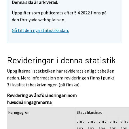
Denna sida är arkiverad.
Uppgifter som publicerats efter 5.4.2022 finns på
den förnyade webbplatsen.
Gå till den nya statistiksidan.
Revideringar i denna statistik
Uppgifterna i statistiken har reviderats enligt tabellen
nedan. Mera information om revideringen finns i punkt
3 i kvalitetsbeskrivningen (på finska).
Revidering av årsförändringar inom
huvudnäringsgrenarna
Näringsgren
Statistikmånad
2012
2012
2012
2012
2012
/ 02
/ 03
/ 04
/ 05
/ 06