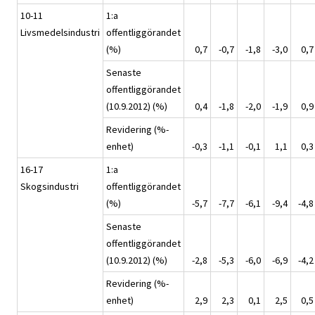
10-11
1:a
Livsmedelsindustri
offentliggörandet
(%)
0,7
-0,7
-1,8
-3,0
0,7
Senaste
offentliggörandet
(10.9.2012) (%)
0,4
-1,8
-2,0
-1,9
0,9
Revidering (%-
enhet)
-0,3
-1,1
-0,1
1,1
0,3
16-17
1:a
Skogsindustri
offentliggörandet
(%)
-5,7
-7,7
-6,1
-9,4
-4,8
Senaste
offentliggörandet
(10.9.2012) (%)
-2,8
-5,3
-6,0
-6,9
-4,2
Revidering (%-
enhet)
2,9
2,3
0,1
2,5
0,5