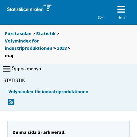
Meny
Sök
Förstasidan
>
Statistik
>
Volymindex för
industriproduktionen
>
2018
>
maj
Öppna menyn
STATISTIK
Volymindex för industriproduktionen
Denna sida är arkiverad.