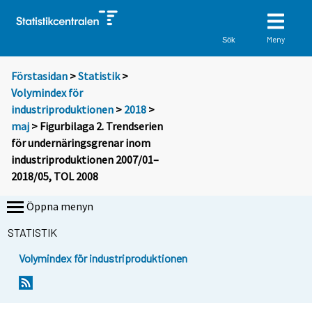
Meny
Sök
Förstasidan
>
Statistik
>
Volymindex för
industriproduktionen
>
2018
>
maj
> Figurbilaga 2. Trendserien
för undernäringsgrenar inom
industriproduktionen 2007/01–
2018/05, TOL 2008
Öppna menyn
STATISTIK
Volymindex för industriproduktionen