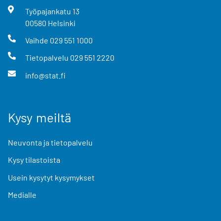
Työpajankatu
13
00580
Helsinki
Vaihde
029 551 1000
Tietopalvelu
029 551 2220
info@stat.fi
Kysy meiltä
Neuvonta ja tietopalvelu
Kysy tilastoista
Usein kysytyt kysymykset
Medialle