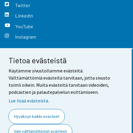
Twitter
LinkedIn
YouTube
Instagram
Tietoa evästeistä
Yhteystiedot
Käytämme sivustollamme evästeitä.
Palaute
Välttämättömiä evästeitä tarvitaan, jotta sivusto
toimii oikein. Muita evästeitä tarvitaan videoiden,
Käyttöehdot
podcastien ja palautepalvelun esittämiseen.
Tietosuoja
Lue lisää evästeistä.
Saavutettavuus
Hyväksyn kaikki evästeet
Tietoa sivustosta
Vain välttämättömät evästeet