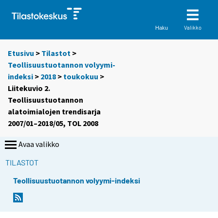
Valikko
Haku
Etusivu
>
Tilastot
>
Teollisuustuotannon volyymi-
indeksi
>
2018
>
toukokuu
>
Liitekuvio 2.
Teollisuustuotannon
alatoimialojen trendisarja
2007/01–2018/05, TOL 2008
Avaa valikko
TILASTOT
Teollisuustuotannon volyymi-indeksi