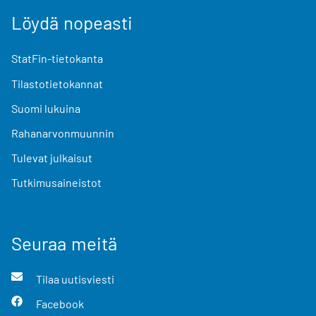
Löydä nopeasti
StatFin-tietokanta
Tilastotietokannat
Suomi lukuina
Rahanarvonmuunnin
Tulevat julkaisut
Tutkimusaineistot
Seuraa meitä
Tilaa uutisviesti
Facebook