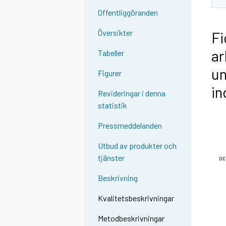
Offentliggöranden
Översikter
Fi
ar
Tabeller
un
Figurer
in
Revideringar i denna
statistik
Pressmeddelanden
Utbud av produkter och
tjänster
Beskrivning
Kvalitetsbeskrivningar
Metodbeskrivningar