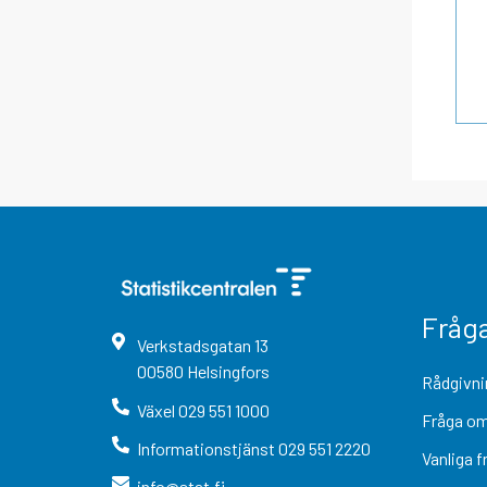
Fråg
Verkstadsgatan
13
00580
Helsingfors
Rådgivni
Växel
029 551 1000
Fråga om
Informationstjänst
029 551 2220
Vanliga f
info@stat.fi