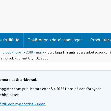
atistikinfo
Enkäter och datainsamlingar
Produkter 
triproduktionen
>
2018
>
maj
> Figurbilaga 1. Tremånaders arbetsdagskorr
striproduktionen ( C ), TOL 2008
enna sida är arkiverad.
ppgifter som publicerats efter 5.4.2022 finns på den förnyade
ebbplatsen.
å till den nya statistiksidan.