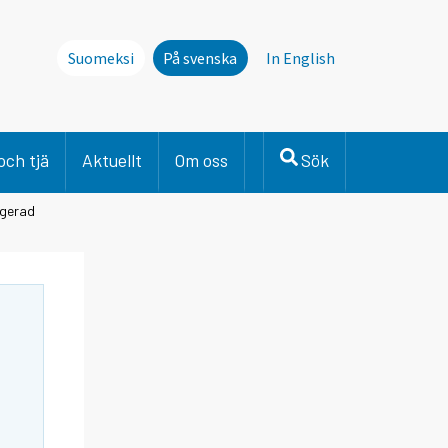
Suomeksi
På svenska
In English
och tjä
Aktuellt
Om oss
Sök
igerad