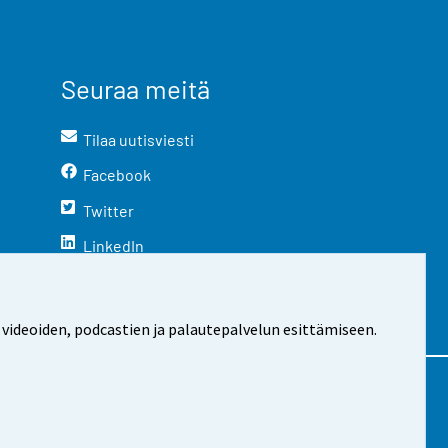
Seuraa meitä
Tilaa uutisviesti
Facebook
Twitter
LinkedIn
YouTube
Instagram
 videoiden, podcastien ja palautepalvelun esittämiseen.
stosta
Evästeasetukset