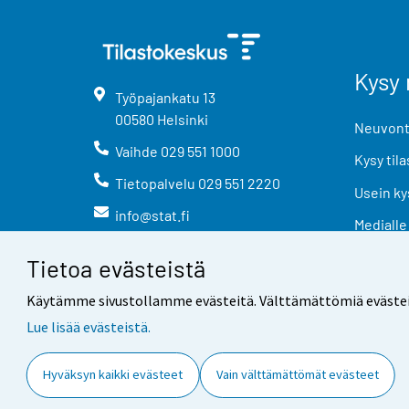
Kysy 
Työpajankatu
13
00580
Helsinki
Neuvonta
Vaihde
029 551 1000
Kysy tila
Tietopalvelu
029 551 2220
Usein ky
info@stat.fi
Medialle
Tietoa evästeistä
Käytämme sivustollamme evästeitä. Välttämättömiä evästeitä t
Lue lisää evästeistä.
Yhteystiedot
Palaute
Hyväksyn kaikki evästeet
Vain välttämättömät evästeet