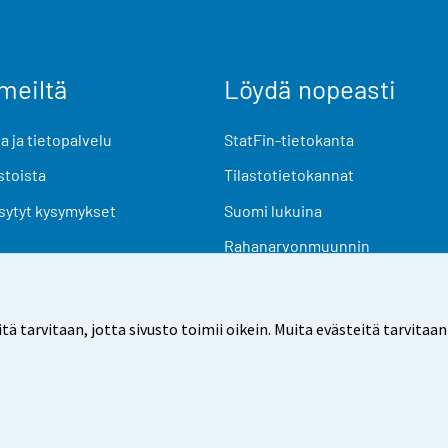
meiltä
Löydä nopeasti
 ja tietopalvelu
StatFin-tietokanta
stoista
Tilastotietokannat
sytyt kysymykset
Suomi lukuina
Rahanarvonmuunnin
Tulevat julkaisut
Tutkimusaineistot
arvitaan, jotta sivusto toimii oikein. Muita evästeitä tarvitaan
Käyttöehdot
Tietosuoja
Saavutettavuus
Tietoa sivu