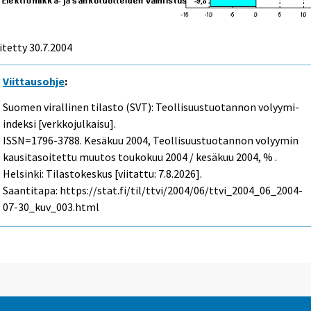
itetty
30.7.2004
Viittausohje
:
Suomen virallinen tilasto (SVT): Teollisuustuotannon volyymi-
indeksi [verkkojulkaisu].
ISSN=1796-3788.
Kesäkuu
2004, Teollisuustuotannon volyymin
kausitasoitettu muutos toukokuu 2004 / kesäkuu 2004, % .
Helsinki: Tilastokeskus [viitattu: 7.8.2026].
Saantitapa: https://stat.fi/til/ttvi/2004/06/ttvi_2004_06_2004-
07-30_kuv_003.html