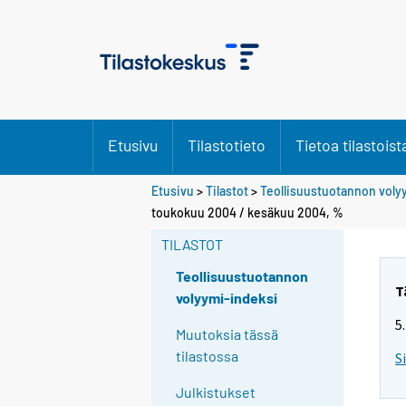
Etusivu
Tilastotieto
Tietoa tilastoist
Etusivu
>
Tilastot
>
Teollisuustuotannon voly
toukokuu 2004 / kesäkuu 2004, %
TILASTOT
Teollisuustuotannon
T
volyymi-indeksi
5
Muutoksia tässä
tilastossa
S
Julkistukset