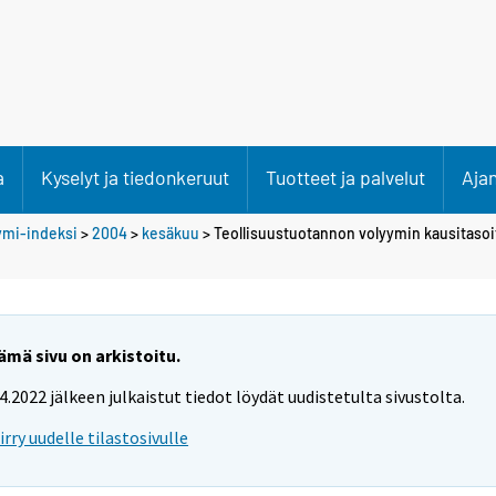
a
Kyselyt ja tiedonkeruut
Tuotteet ja palvelut
Aja
ymi-indeksi
>
2004
>
kesäkuu
> Teollisuustuotannon volyymin kausitaso
ämä sivu on arkistoitu.
.4.2022 jälkeen julkaistut tiedot löydät uudistetulta sivustolta.
iirry uudelle tilastosivulle