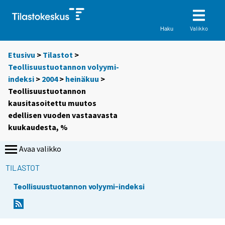
Valikko
Haku
Etusivu
>
Tilastot
>
Teollisuustuotannon volyymi-
indeksi
>
2004
>
heinäkuu
>
Teollisuustuotannon
kausitasoitettu muutos
edellisen vuoden vastaavasta
kuukaudesta, %
Avaa valikko
TILASTOT
Teollisuustuotannon volyymi-indeksi