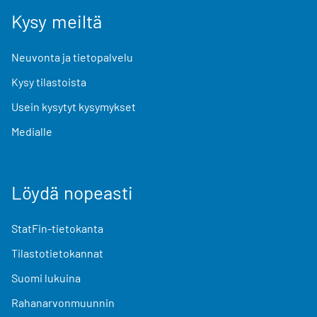
Kysy meiltä
Neuvonta ja tietopalvelu
Kysy tilastoista
Usein kysytyt kysymykset
Medialle
Löydä nopeasti
StatFin-tietokanta
Tilastotietokannat
Suomi lukuina
Rahanarvonmuunnin