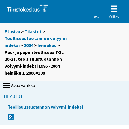
Valikko
Haku
Etusivu
>
Tilastot
>
Teollisuustuotannon volyymi-
indeksi
>
2004
>
heinäkuu
>
Puu- ja paperiteollisuus TOL
20-21, teollisuustuotannon
volyymi-indeksi 1995 -2004
heinäkuu, 2000=100
Avaa valikko
TILASTOT
Teollisuustuotannon volyymi-indeksi