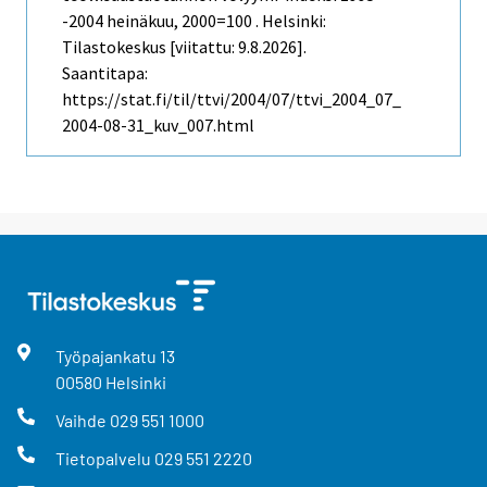
-2004 heinäkuu, 2000=100 . Helsinki:
Tilastokeskus [viitattu: 9.8.2026].
Saantitapa:
https://stat.fi/til/ttvi/2004/07/ttvi_2004_07_
2004-08-31_kuv_007.html
Työpajankatu
13
00580
Helsinki
Vaihde
029 551 1000
Tietopalvelu
029 551 2220