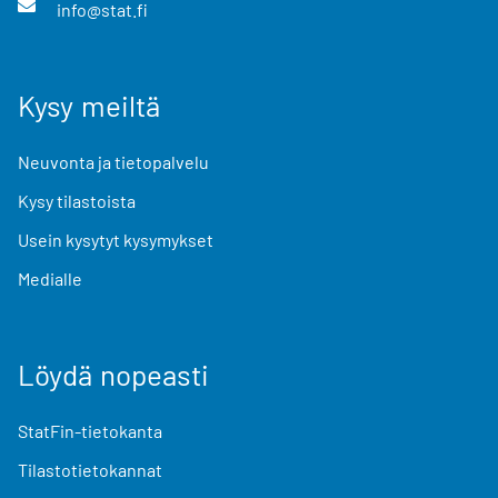
info@stat.fi
Kysy meiltä
Neuvonta ja tietopalvelu
Kysy tilastoista
Usein kysytyt kysymykset
Medialle
Löydä nopeasti
StatFin-tietokanta
Tilastotietokannat