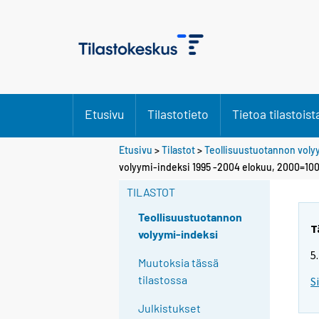
Etusivu
Tilastotieto
Tietoa tilastoist
Etusivu
>
Tilastot
>
Teollisuustuotannon voly
volyymi-indeksi 1995 -2004 elokuu, 2000=10
TILASTOT
Teollisuustuotannon
T
volyymi-indeksi
5
Muutoksia tässä
tilastossa
S
Julkistukset