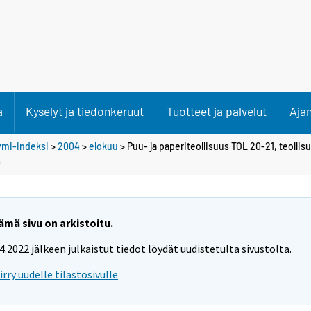
a
Kyselyt ja tiedonkeruut
Tuotteet ja palvelut
Aja
ymi-indeksi
>
2004
>
elokuu
> Puu- ja paperiteollisuus TOL 20-21, teolli
0
ämä sivu on arkistoitu.
.4.2022 jälkeen julkaistut tiedot löydät uudistetulta sivustolta.
iirry uudelle tilastosivulle