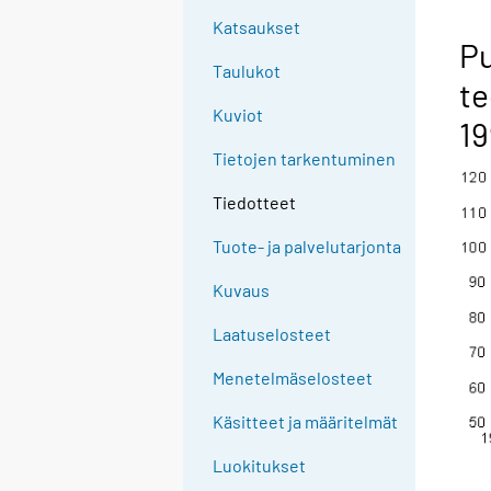
Katsaukset
Pu
Taulukot
te
Kuviot
19
Tietojen tarkentuminen
Tiedotteet
Tuote- ja palvelutarjonta
Kuvaus
Laatuselosteet
Menetelmäselosteet
Käsitteet ja määritelmät
Luokitukset