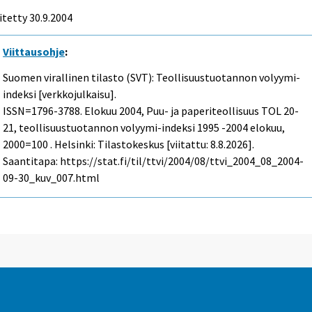
itetty
30.9.2004
Viittausohje
:
Suomen virallinen tilasto (SVT): Teollisuustuotannon volyymi-
indeksi [verkkojulkaisu].
ISSN=1796-3788.
Elokuu
2004, Puu- ja paperiteollisuus TOL 20-
21, teollisuustuotannon volyymi-indeksi 1995 -2004 elokuu,
2000=100 . Helsinki: Tilastokeskus [viitattu: 8.8.2026].
Saantitapa: https://stat.fi/til/ttvi/2004/08/ttvi_2004_08_2004-
09-30_kuv_007.html