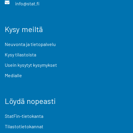
info@stat.fi
Kysy meiltä
Neuvonta ja tietopalvelu
Kysy tilastoista
Usein kysytyt kysymykset
Medialle
Löydä nopeasti
StatFin-tietokanta
Tilastotietokannat