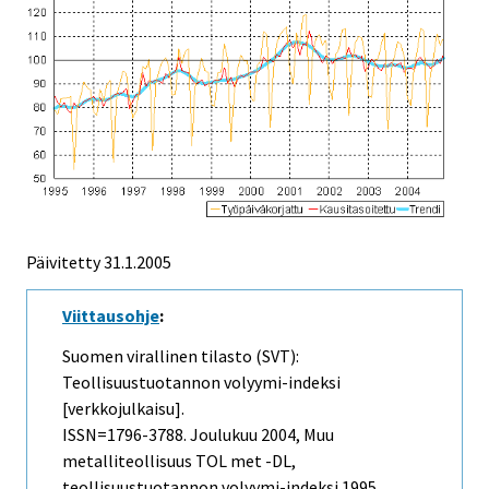
Päivitetty
31.1.2005
Viittausohje
:
Suomen virallinen tilasto (SVT):
Teollisuustuotannon volyymi-indeksi
[verkkojulkaisu].
ISSN=1796-3788.
Joulukuu
2004, Muu
metalliteollisuus TOL met -DL,
teollisuustuotannon volyymi-indeksi 1995