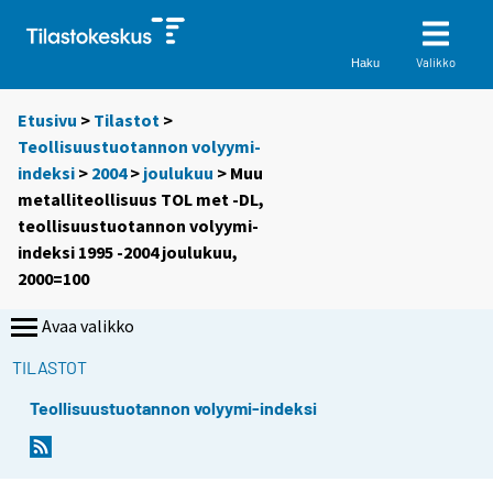
Valikko
Haku
Etusivu
>
Tilastot
>
Teollisuustuotannon volyymi-
indeksi
>
2004
>
joulukuu
> Muu
metalliteollisuus TOL met -DL,
teollisuustuotannon volyymi-
indeksi 1995 -2004 joulukuu,
2000=100
Avaa valikko
TILASTOT
Teollisuustuotannon volyymi-indeksi