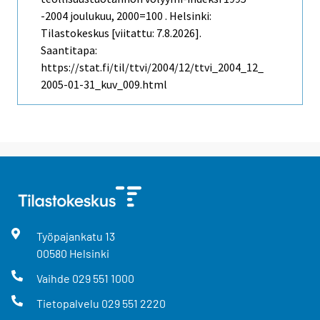
-2004 joulukuu, 2000=100 . Helsinki:
Tilastokeskus [viitattu: 7.8.2026].
Saantitapa:
https://stat.fi/til/ttvi/2004/12/ttvi_2004_12_
2005-01-31_kuv_009.html
Työpajankatu
13
00580
Helsinki
Vaihde
029 551 1000
Tietopalvelu
029 551 2220