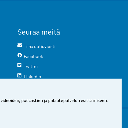
Seuraa meitä
Tilaa uutisviesti
Facebook
Twitter
LinkedIn
YouTube
Instagram
 videoiden, podcastien ja palautepalvelun esittämiseen.
stosta
Evästeasetukset