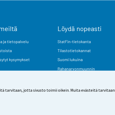
meiltä
Löydä nopeasti
 ja tietopalvelu
StatFin-tietokanta
stoista
Tilastotietokannat
sytyt kysymykset
Suomi lukuina
Rahanarvonmuunnin
Tulevat julkaisut
Tutkimusaineistot
arvitaan, jotta sivusto toimii oikein. Muita evästeitä tarvitaan
Käyttöehdot
Tietosuoja
Saavutettavuus
Tietoa sivu