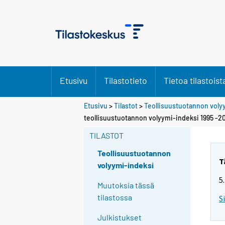
Etusivu
Tilastotieto
Tietoa tilastoist
Etusivu
>
Tilastot
>
Teollisuustuotannon voly
teollisuustuotannon volyymi-indeksi 1995 -2
TILASTOT
Teollisuustuotannon
T
volyymi-indeksi
5
Muutoksia tässä
tilastossa
S
Julkistukset