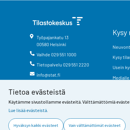
Kysy 
Työpajankatu
13
00580
Helsinki
Neuvonta
Vaihde
029 551 1000
Kysy tila
Tietopalvelu
029 551 2220
Usein ky
info@stat.fi
Medialle
Tietoa evästeistä
Käytämme sivustollamme evästeitä. Välttämättömiä evästeitä t
Lue lisää evästeistä.
Yhteystiedot
Palaute
Hyväksyn kaikki evästeet
Vain välttämättömät evästeet