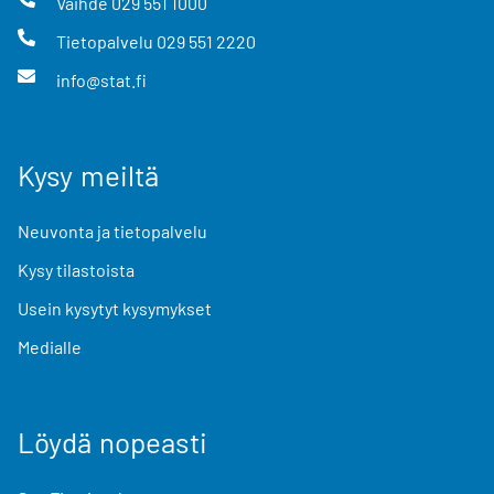
Vaihde
029 551 1000
Tietopalvelu
029 551 2220
info@stat.fi
Kysy meiltä
Neuvonta ja tietopalvelu
Kysy tilastoista
Usein kysytyt kysymykset
Medialle
Löydä nopeasti