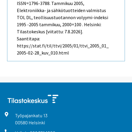
ISSN=1796-3788.
Tammikuu
2005,
Elektroniikka- ja sähkötuotteiden valmistus
TOL DL, teollisuustuotannon volyymi-indeksi
1995 -2005 tammikuu, 2000=100 . Helsinki:
Tilastokeskus [viitattu: 7.8.2026].
Saantitapa:
https://stat.fi/til/ttvi/2005/01/ttvi_2005_01_
2005-02-28_kuv_010.html
Työpajankatu
13
00580
Helsinki