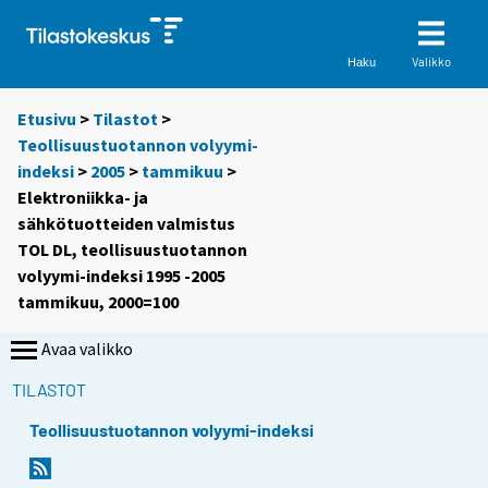
Valikko
Haku
Etusivu
>
Tilastot
>
Teollisuustuotannon volyymi-
indeksi
>
2005
>
tammikuu
>
Elektroniikka- ja
sähkötuotteiden valmistus
TOL DL, teollisuustuotannon
volyymi-indeksi 1995 -2005
tammikuu, 2000=100
Avaa valikko
TILASTOT
Teollisuustuotannon volyymi-indeksi