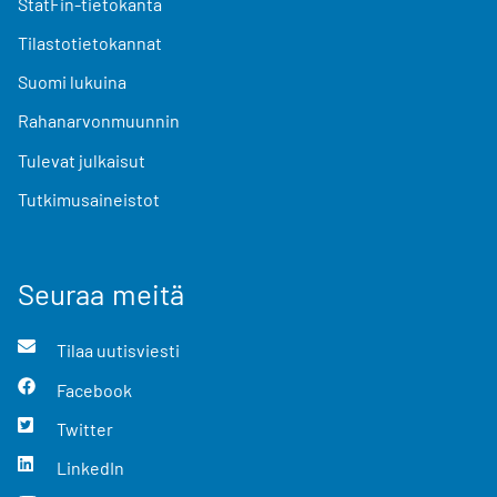
StatFin-tietokanta
Tilastotietokannat
Suomi lukuina
Rahanarvonmuunnin
Tulevat julkaisut
Tutkimusaineistot
Seuraa meitä
Tilaa uutisviesti
Facebook
Twitter
LinkedIn