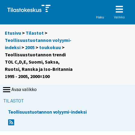
Valikko
Haku
Etusivu
>
Tilastot
>
Teollisuustuotannon volyymi-
indeksi
>
2005
>
toukokuu
>
Teollisuustuotannon trendi
TOL C,D,E, Suomi, Saksa,
Ruotsi, Ranska ja Iso-Britannia
1995 - 2005, 2000=100
Avaa valikko
TILASTOT
Teollisuustuotannon volyymi-indeksi