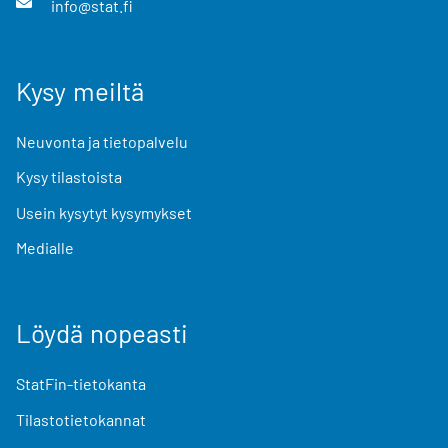
info@stat.fi
Kysy meiltä
Neuvonta ja tietopalvelu
Kysy tilastoista
Usein kysytyt kysymykset
Medialle
Löydä nopeasti
StatFin-tietokanta
Tilastotietokannat