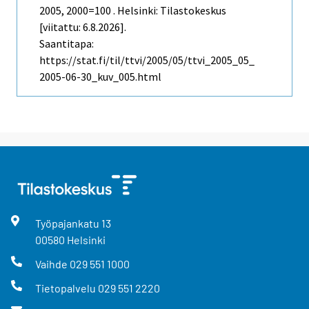
2005, 2000=100 . Helsinki: Tilastokeskus
[viitattu: 6.8.2026].
Saantitapa:
https://stat.fi/til/ttvi/2005/05/ttvi_2005_05_
2005-06-30_kuv_005.html
Työpajankatu
13
00580
Helsinki
Vaihde
029 551 1000
Tietopalvelu
029 551 2220