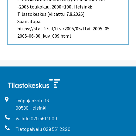
-2005 toukokuu, 2000=100 . Helsinki:
Tilastokeskus [viitattu: 7.8.2026].
Saantitapa:
https://stat.fi/til/ttvi/2005/05/ttvi_2005_05_
2005-06-30_kuv_009.html
Työpajankatu
13
00580
Helsinki
Vaihde
029 551 1000
Tietopalvelu
029 551 2220