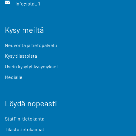
info@stat.fi
Kysy meiltä
Neuvonta ja tietopalvelu
Kysy tilastoista
Usein kysytyt kysymykset
Medialle
Löydä nopeasti
StatFin-tietokanta
Tilastotietokannat