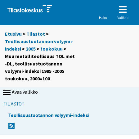
Valikko
Haku
Etusivu
>
Tilastot
>
Teollisuustuotannon volyymi-
indeksi
>
2005
>
toukokuu
>
Muu metalliteollisuus TOL met
-DL, teollisuustuotannon
volyymi-indeksi 1995 -2005
toukokuu, 2000=100
Avaa valikko
TILASTOT
Teollisuustuotannon volyymi-indeksi