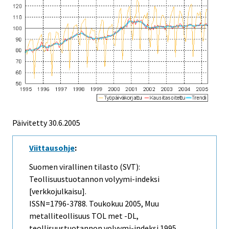
Päivitetty
30.6.2005
Viittausohje
:
Suomen virallinen tilasto (SVT):
Teollisuustuotannon volyymi-indeksi
[verkkojulkaisu].
ISSN=1796-3788.
Toukokuu
2005, Muu
metalliteollisuus TOL met -DL,
teollisuustuotannon volyymi-indeksi 1995