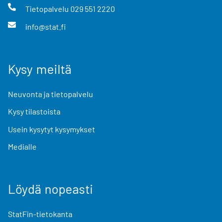
Tietopalvelu
029 551 2220
info@stat.fi
Kysy meiltä
Neuvonta ja tietopalvelu
Kysy tilastoista
Usein kysytyt kysymykset
Medialle
Löydä nopeasti
StatFin-tietokanta