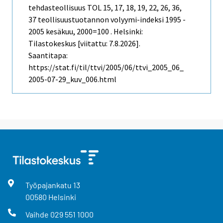
tehdasteollisuus TOL 15, 17, 18, 19, 22, 26, 36,
37 teollisuustuotannon volyymi-indeksi 1995 -
2005 kesäkuu, 2000=100 . Helsinki:
Tilastokeskus [viitattu: 7.8.2026].
Saantitapa:
https://stat.fi/til/ttvi/2005/06/ttvi_2005_06_
2005-07-29_kuv_006.html
Työpajankatu
13
00580
Helsinki
Vaihde
029 551 1000