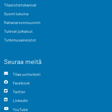
Tilastotietokannat
Suomi lukuina
Rahanarvonmuunnin
Tulevat julkaisut
Tutkimusaineistot
Seuraa meitä
Tilaa uutisviesti
Facebook
Twitter
LinkedIn
YouTube