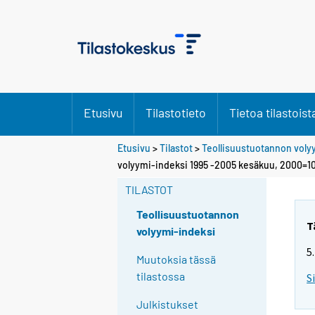
Etusivu
Tilastotieto
Tietoa tilastoist
Etusivu
>
Tilastot
>
Teollisuustuotannon voly
volyymi-indeksi 1995 -2005 kesäkuu, 2000=1
TILASTOT
Teollisuustuotannon
T
volyymi-indeksi
5
Muutoksia tässä
tilastossa
S
Julkistukset