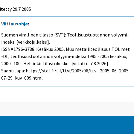
itetty
29.7.2005
Viittausohje
:
Suomen virallinen tilasto (SVT): Teollisuustuotannon volyymi-
indeksi [verkkojulkaisu].
ISSN=1796-3788.
Kesäkuu
2005, Muu metalliteollisuus TOL met
-DL, teollisuustuotannon volyymi-indeksi 1995 -2005 kesäkuu,
2000=100 . Helsinki: Tilastokeskus [viitattu: 7.8.2026].
Saantitapa: https://stat.fi/til/ttvi/2005/06/ttvi_2005_06_2005-
07-29_kuv_009.html