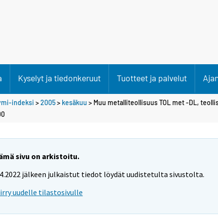
a
Kyselyt ja tiedonkeruut
Tuotteet ja palvelut
Aja
ymi-indeksi
>
2005
>
kesäkuu
> Muu metalliteollisuus TOL met -DL, teol
00
ämä sivu on arkistoitu.
.4.2022 jälkeen julkaistut tiedot löydät uudistetulta sivustolta.
iirry uudelle tilastosivulle