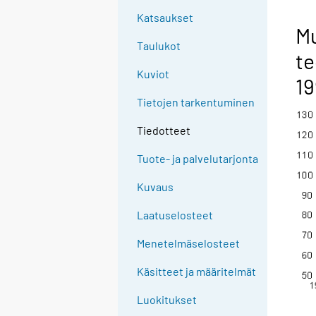
Katsaukset
Mu
Taulukot
te
Kuviot
19
Tietojen tarkentuminen
Tiedotteet
Tuote- ja palvelutarjonta
Kuvaus
Laatuselosteet
Menetelmäselosteet
Käsitteet ja määritelmät
Luokitukset