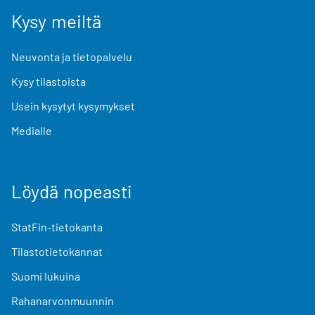
Kysy meiltä
Neuvonta ja tietopalvelu
Kysy tilastoista
Usein kysytyt kysymykset
Medialle
Löydä nopeasti
StatFin-tietokanta
Tilastotietokannat
Suomi lukuina
Rahanarvonmuunnin