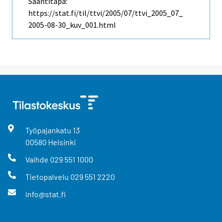
Saantitapa:
https://stat.fi/til/ttvi/2005/07/ttvi_2005_07_
2005-08-30_kuv_001.html
Työpajankatu
13
00580
Helsinki
Vaihde
029 551 1000
Tietopalvelu
029 551 2220
info@stat.fi