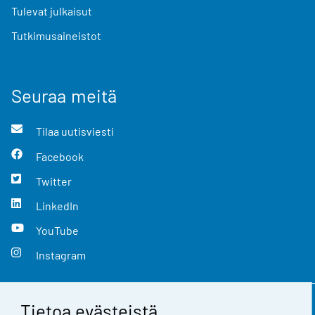
Tulevat julkaisut
Tutkimusaineistot
Seuraa meitä
Tilaa uutisviesti
Facebook
Twitter
LinkedIn
YouTube
Instagram
Tietoa evästeistä
Yhteystiedot