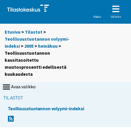
Valikko
Haku
Etusivu
>
Tilastot
>
Teollisuustuotannon volyymi-
indeksi
>
2005
>
heinäkuu
>
Teollisuustuotannon
kausitasoitettu
muutosprosentti edellisestä
kuukaudesta
Avaa valikko
TILASTOT
Teollisuustuotannon volyymi-indeksi