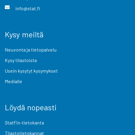
info@stat.fi
Kysy meiltä
Neuvonta ja tietopalvelu
Kysy tilastoista
Usein kysytyt kysymykset
Medialle
Löydä nopeasti
StatFin-tietokanta
Tilastotietokannat