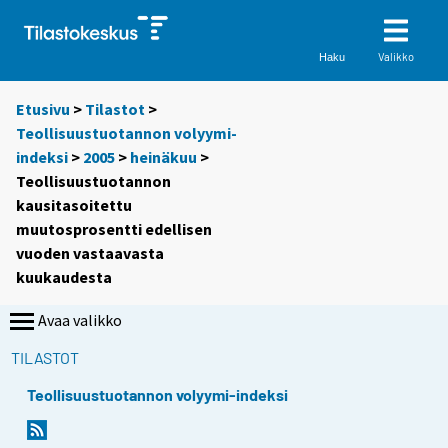
Valikko
Haku
Etusivu
>
Tilastot
>
Teollisuustuotannon volyymi-
indeksi
>
2005
>
heinäkuu
>
Teollisuustuotannon
kausitasoitettu
muutosprosentti edellisen
vuoden vastaavasta
kuukaudesta
Avaa valikko
TILASTOT
Teollisuustuotannon volyymi-indeksi