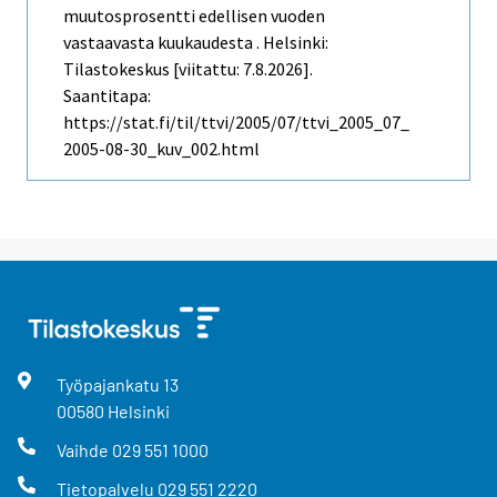
muutosprosentti edellisen vuoden
vastaavasta kuukaudesta . Helsinki:
Tilastokeskus [viitattu: 7.8.2026].
Saantitapa:
https://stat.fi/til/ttvi/2005/07/ttvi_2005_07_
2005-08-30_kuv_002.html
Työpajankatu
13
00580
Helsinki
Vaihde
029 551 1000
Tietopalvelu
029 551 2220