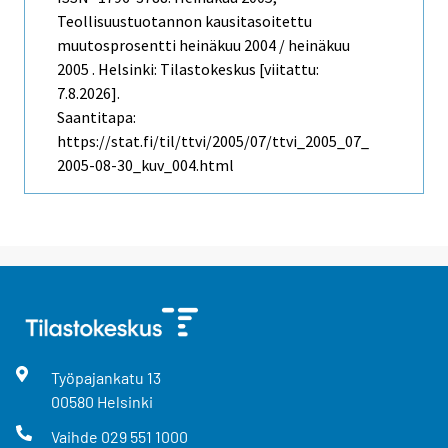
Teollisuustuotannon kausitasoitettu
muutosprosentti heinäkuu 2004 / heinäkuu
2005 . Helsinki: Tilastokeskus [viitattu:
7.8.2026].
Saantitapa:
https://stat.fi/til/ttvi/2005/07/ttvi_2005_07_
2005-08-30_kuv_004.html
Työpajankatu
13
00580
Helsinki
Vaihde
029 551 1000