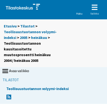
Valikko
Haku
Etusivu
>
Tilastot
>
Teollisuustuotannon volyymi-
indeksi
>
2005
>
heinäkuu
>
Teollisuustuotannon
kausitasoitettu
muutosprosentti heinäkuu
2004 / heinäkuu 2005
Avaa valikko
TILASTOT
Teollisuustuotannon volyymi-indeksi