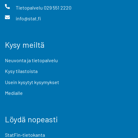
Tietopalvelu
029 551 2220
info@stat.fi
Kysy meiltä
Neuvonta ja tietopalvelu
Kysy tilastoista
Usein kysytyt kysymykset
Medialle
Löydä nopeasti
StatFin-tietokanta