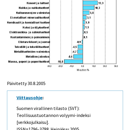
Päivitetty
30.8.2005
Viittausohje
:
Suomen virallinen tilasto (SVT):
Teollisuustuotannon volyymi-indeksi
[verkkojulkaisu].
ISSN=1796-3788.
Heinäkuu
2005,