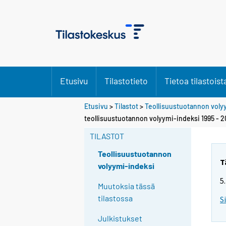
Etusivu
Tilastotieto
Tietoa tilastoist
Etusivu
>
Tilastot
>
Teollisuustuotannon voly
teollisuustuotannon volyymi-indeksi 1995 - 
TILASTOT
Teollisuustuotannon
T
volyymi-indeksi
5
Muutoksia tässä
tilastossa
S
Julkistukset