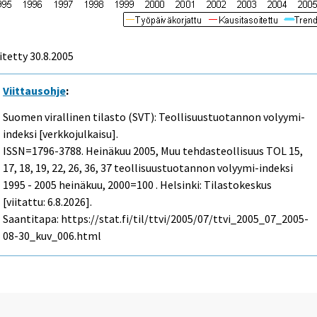
itetty
30.8.2005
Viittausohje
:
Suomen virallinen tilasto (SVT): Teollisuustuotannon volyymi-
indeksi [verkkojulkaisu].
ISSN=1796-3788.
Heinäkuu
2005, Muu tehdasteollisuus TOL 15,
17, 18, 19, 22, 26, 36, 37 teollisuustuotannon volyymi-indeksi
1995 - 2005 heinäkuu, 2000=100 . Helsinki: Tilastokeskus
[viitattu: 6.8.2026].
Saantitapa: https://stat.fi/til/ttvi/2005/07/ttvi_2005_07_2005-
08-30_kuv_006.html