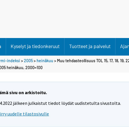
a
Kyselyt ja tiedonkeruut
Tuotteet ja palvelut
Aja
ymi-indeksi
>
2005
>
heinäkuu
> Muu tehdasteollisuus TOL 15, 17, 18, 19, 22
2005 heinäkuu, 2000=100
ämä sivu on arkistoitu.
.4.2022 jälkeen julkaistut tiedot löydät uudistetulta sivustolta.
iirry uudelle tilastosivulle