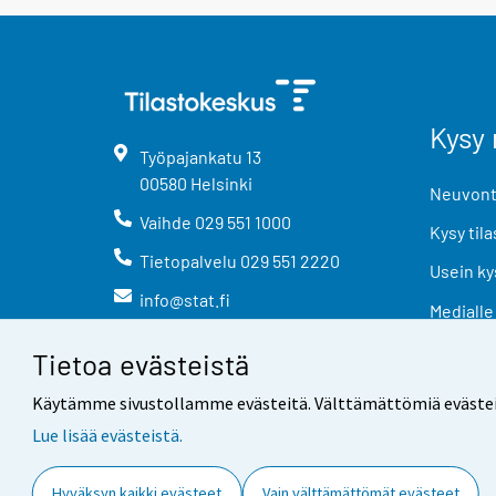
Kysy 
Työpajankatu
13
00580
Helsinki
Neuvonta
Vaihde
029 551 1000
Kysy tila
Tietopalvelu
029 551 2220
Usein ky
info@stat.fi
Medialle
Tietoa evästeistä
Käytämme sivustollamme evästeitä. Välttämättömiä evästeitä t
Lue lisää evästeistä.
Yhteystiedot
Palaute
Hyväksyn kaikki evästeet
Vain välttämättömät evästeet