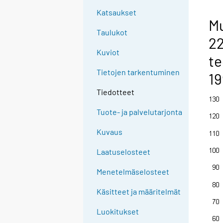
Katsaukset
Mu
Taulukot
22
Kuviot
te
Tietojen tarkentuminen
19
Tiedotteet
Tuote- ja palvelutarjonta
Kuvaus
Laatuselosteet
Menetelmäselosteet
Käsitteet ja määritelmät
Luokitukset