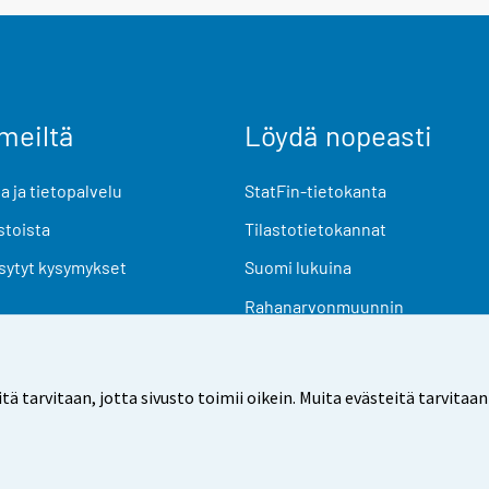
meiltä
Löydä nopeasti
 ja tietopalvelu
StatFin-tietokanta
stoista
Tilastotietokannat
sytyt kysymykset
Suomi lukuina
Rahanarvonmuunnin
Tulevat julkaisut
Tutkimusaineistot
arvitaan, jotta sivusto toimii oikein. Muita evästeitä tarvitaan
Käyttöehdot
Tietosuoja
Saavutettavuus
Tietoa sivu