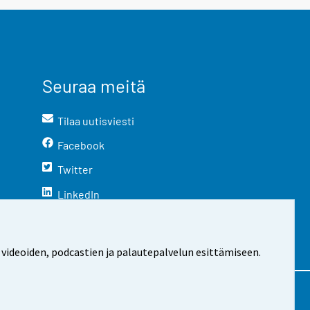
Seuraa meitä
Tilaa uutisviesti
Facebook
Twitter
LinkedIn
YouTube
Instagram
 videoiden, podcastien ja palautepalvelun esittämiseen.
stosta
Evästeasetukset