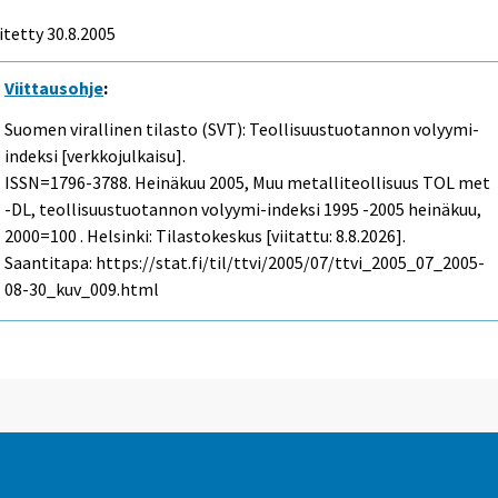
itetty
30.8.2005
Viittausohje
:
Suomen virallinen tilasto (SVT): Teollisuustuotannon volyymi-
indeksi [verkkojulkaisu].
ISSN=1796-3788.
Heinäkuu
2005, Muu metalliteollisuus TOL met
-DL, teollisuustuotannon volyymi-indeksi 1995 -2005 heinäkuu,
2000=100 . Helsinki: Tilastokeskus [viitattu: 8.8.2026].
Saantitapa: https://stat.fi/til/ttvi/2005/07/ttvi_2005_07_2005-
08-30_kuv_009.html