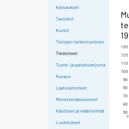
Katsaukset
Mu
Taulukot
te
Kuviot
19
Tietojen tarkentuminen
Tiedotteet
Tuote- ja palvelutarjonta
Kuvaus
Laatuselosteet
Menetelmäselosteet
Käsitteet ja määritelmät
Luokitukset