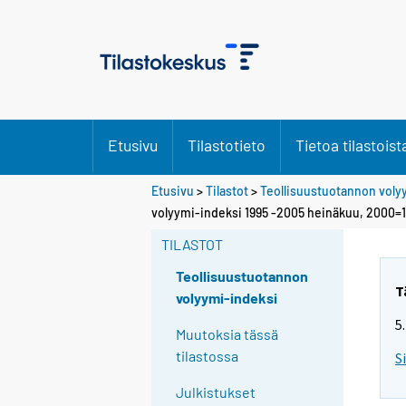
Etusivu
Tilastotieto
Tietoa tilastoist
Etusivu
>
Tilastot
>
Teollisuustuotannon voly
volyymi-indeksi 1995 -2005 heinäkuu, 2000=
TILASTOT
Teollisuustuotannon
T
volyymi-indeksi
5
Muutoksia tässä
tilastossa
S
Julkistukset