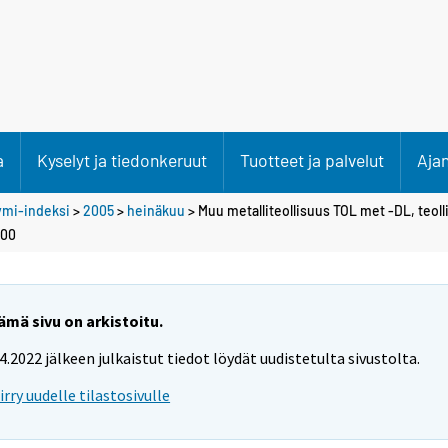
a
Kyselyt ja tiedonkeruut
Tuotteet ja palvelut
Aja
ymi-indeksi
>
2005
>
heinäkuu
> Muu metalliteollisuus TOL met -DL, teol
100
ämä sivu on arkistoitu.
.4.2022 jälkeen julkaistut tiedot löydät uudistetulta sivustolta.
iirry uudelle tilastosivulle