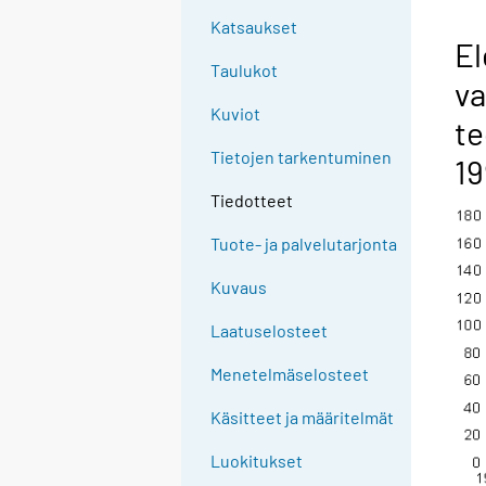
Katsaukset
El
Taulukot
va
Kuviot
te
Tietojen tarkentuminen
19
Tiedotteet
Tuote- ja palvelutarjonta
Kuvaus
Laatuselosteet
Menetelmäselosteet
Käsitteet ja määritelmät
Luokitukset