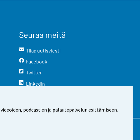
Seuraa meitä
Tilaa uutisviesti
Facebook
Twitter
LinkedIn
YouTube
Instagram
 videoiden, podcastien ja palautepalvelun esittämiseen.
stosta
Evästeasetukset