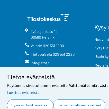
Kysy 
Työpajankatu
13
00580
Helsinki
Neuvonta
Vaihde
029 551 1000
Kysy tila
Tietopalvelu
029 551 2220
Usein ky
info@stat.fi
Medialle
Tietoa evästeistä
Käytämme sivustollamme evästeitä. Välttämättömiä evästeitä t
Lue lisää evästeistä.
Yhteystiedot
Palaute
Hyväksyn kaikki evästeet
Vain välttämättömät evästeet