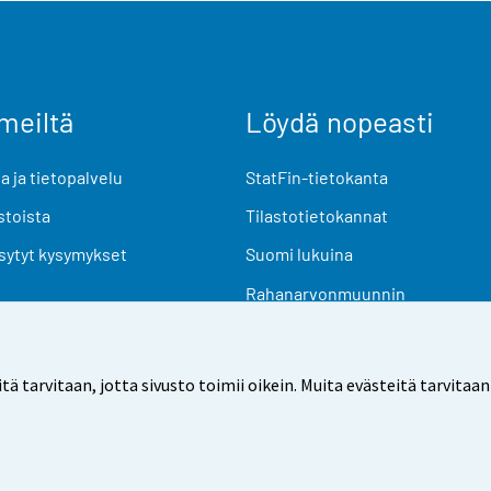
meiltä
Löydä nopeasti
 ja tietopalvelu
StatFin-tietokanta
stoista
Tilastotietokannat
sytyt kysymykset
Suomi lukuina
Rahanarvonmuunnin
Tulevat julkaisut
Tutkimusaineistot
arvitaan, jotta sivusto toimii oikein. Muita evästeitä tarvitaan
Käyttöehdot
Tietosuoja
Saavutettavuus
Tietoa sivu