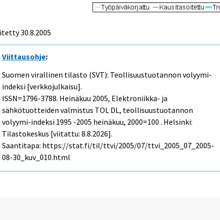
itetty
30.8.2005
Viittausohje
:
Suomen virallinen tilasto (SVT): Teollisuustuotannon volyymi-
indeksi [verkkojulkaisu].
ISSN=1796-3788.
Heinäkuu
2005, Elektroniikka- ja
sähkötuotteiden valmistus TOL DL, teollisuustuotannon
volyymi-indeksi 1995 -2005 heinäkuu, 2000=100 . Helsinki:
Tilastokeskus [viitattu: 8.8.2026].
Saantitapa: https://stat.fi/til/ttvi/2005/07/ttvi_2005_07_2005-
08-30_kuv_010.html