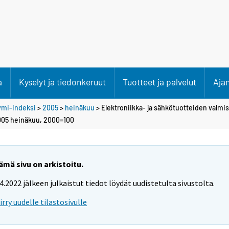
a
Kyselyt ja tiedonkeruut
Tuotteet ja palvelut
Aja
ymi-indeksi
>
2005
>
heinäkuu
> Elektroniikka- ja sähkötuotteiden valmi
2005 heinäkuu, 2000=100
ämä sivu on arkistoitu.
.4.2022 jälkeen julkaistut tiedot löydät uudistetulta sivustolta.
iirry uudelle tilastosivulle