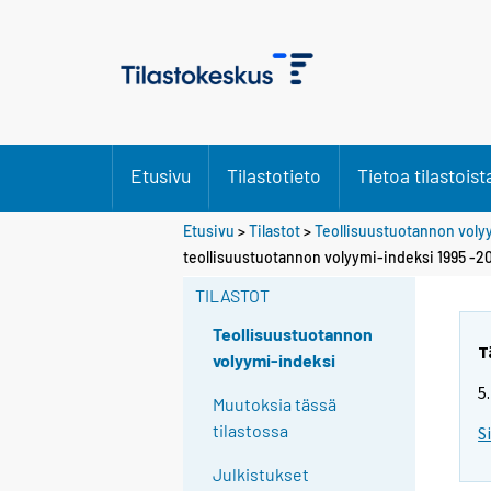
Etusivu
Tilastotieto
Tietoa tilastoist
Etusivu
>
Tilastot
>
Teollisuustuotannon voly
teollisuustuotannon volyymi-indeksi 1995 -
TILASTOT
Teollisuustuotannon
T
volyymi-indeksi
5
Muutoksia tässä
tilastossa
S
Julkistukset