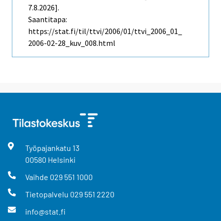
7.8.2026].
Saantitapa:
https://stat.fi/til/ttvi/2006/01/ttvi_2006_01_
2006-02-28_kuv_008.html
Työpajankatu
13
00580
Helsinki
Vaihde
029 551 1000
Tietopalvelu
029 551 2220
info@stat.fi