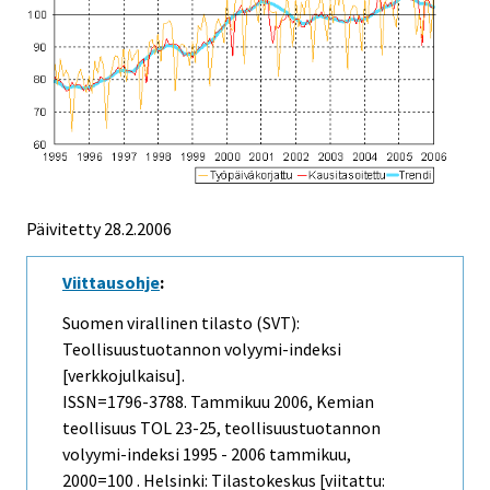
Päivitetty
28.2.2006
Viittausohje
:
Suomen virallinen tilasto (SVT):
Teollisuustuotannon volyymi-indeksi
[verkkojulkaisu].
ISSN=1796-3788.
Tammikuu
2006, Kemian
teollisuus TOL 23-25, teollisuustuotannon
volyymi-indeksi 1995 - 2006 tammikuu,
2000=100 . Helsinki: Tilastokeskus [viitattu: