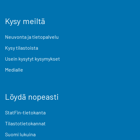
Kysy meiltä
Neuvonta ja tietopalvelu
Kysy tilastoista
Usein kysytyt kysymykset
Medialle
Löydä nopeasti
StatFin-tietokanta
Tilastotietokannat
Suomi lukuina