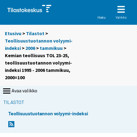
Valikko
Haku
Etusivu
>
Tilastot
>
Teollisuustuotannon volyymi-
indeksi
>
2006
>
tammikuu
>
Kemian teollisuus TOL 23-25,
teollisuustuotannon volyymi-
indeksi 1995 - 2006 tammikuu,
2000=100
Avaa valikko
TILASTOT
Teollisuustuotannon volyymi-indeksi