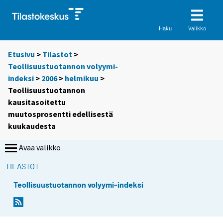
Valikko
Haku
Etusivu
>
Tilastot
>
Teollisuustuotannon volyymi-
indeksi
>
2006
>
helmikuu
>
Teollisuustuotannon
kausitasoitettu
muutosprosentti edellisestä
kuukaudesta
Avaa valikko
TILASTOT
Teollisuustuotannon volyymi-indeksi