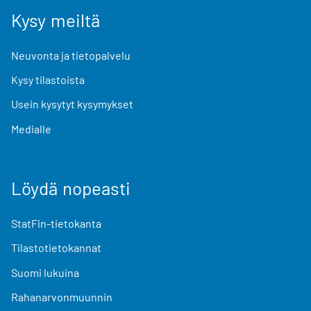
Kysy meiltä
Neuvonta ja tietopalvelu
Kysy tilastoista
Usein kysytyt kysymykset
Medialle
Löydä nopeasti
StatFin-tietokanta
Tilastotietokannat
Suomi lukuina
Rahanarvonmuunnin