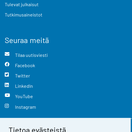
Tulevat julkaisut
Tutkimusaineistot
Seuraa meitä
Tilaa uutisviesti
Facebook
Twitter
LinkedIn
YouTube
Instagram
Tietoa evästeistä
Yhteystiedot