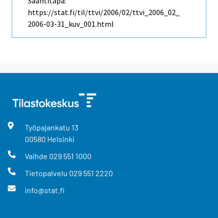
Saantitapa:
https://stat.fi/til/ttvi/2006/02/ttvi_2006_02_
2006-03-31_kuv_001.html
Työpajankatu
13
00580
Helsinki
Vaihde
029 551 1000
Tietopalvelu
029 551 2220
info@stat.fi