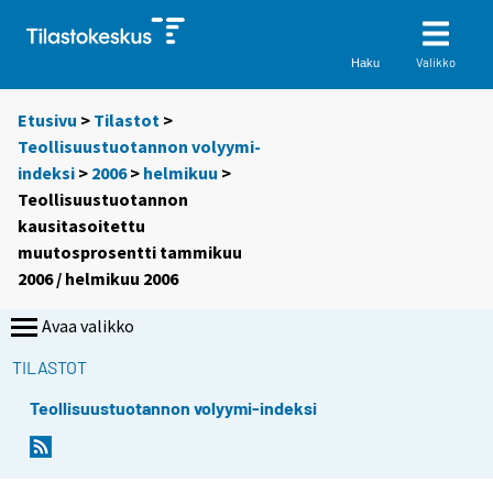
Valikko
Haku
Etusivu
>
Tilastot
>
Teollisuustuotannon volyymi-
indeksi
>
2006
>
helmikuu
>
Teollisuustuotannon
kausitasoitettu
muutosprosentti tammikuu
2006 / helmikuu 2006
Avaa valikko
TILASTOT
Teollisuustuotannon volyymi-indeksi