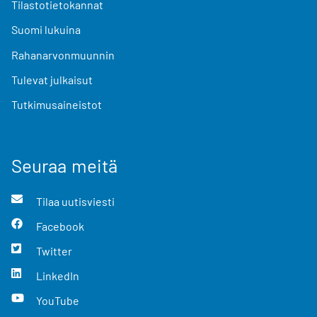
Tilastotietokannat
Suomi lukuina
Rahanarvonmuunnin
Tulevat julkaisut
Tutkimusaineistot
Seuraa meitä
Tilaa uutisviesti
Facebook
Twitter
LinkedIn
YouTube