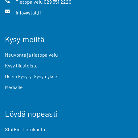
Tietopalvelu
029 551 2220
info@stat.fi
Kysy meiltä
Neuvonta ja tietopalvelu
Kysy tilastoista
Usein kysytyt kysymykset
Medialle
Löydä nopeasti
StatFin-tietokanta