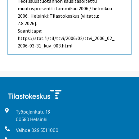
Teollisuustuotannon kausitasoitettu
muutosprosentti tammikuu 2006 / helmikuu
2006 . Helsinki: Tilastokeskus [viitattu:
7.8.2026].
Saantitapa:
https://stat.fi/til/ttvi/2006/02/ttvi_2006_02_
2006-03-31_kuv_003.html
Työpajankatu
13
00580
Helsinki
Vaihde
029 551 1000