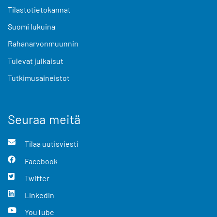
Tilastotietokannat
Suomi lukuina
Rahanarvonmuunnin
Tulevat julkaisut
Tutkimusaineistot
Seuraa meitä
Tilaa uutisviesti
Facebook
Twitter
LinkedIn
YouTube