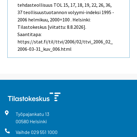
tehdasteollisuus TOL 15, 17, 18, 19, 22, 26, 36,
37 teollisuustuotannon volyymi-indeksi 1995 -
2006 helmikuu, 2000=100 . Helsinki:
Tilastokeskus [viitattu: 8.8.2026].
Saantitapa:
https://stat.fi/til/ttvi/2006/02/ttvi_2006_02_
2006-03-31_kuv_006.html
Työpajankatu
13
00580
Helsinki
Vaihde
029 551 1000