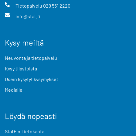
Tietopalvelu
029 551 2220
info@stat.fi
Kysy meiltä
Neuvonta ja tietopalvelu
Kysy tilastoista
Usein kysytyt kysymykset
Medialle
Löydä nopeasti
StatFin-tietokanta