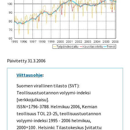
Päivitetty
31.3.2006
Viittausohje
:
Suomen virallinen tilasto (SVT):
Teollisuustuotannon volyymi-indeksi
[verkkojulkaisu].
ISSN=1796-3788.
Helmikuu
2006, Kemian
teollisuus TOL 23-25, teollisuustuotannon
volyymi-indeksi 1995 - 2006 helmikuu,
2000=100 . Helsinki: Tilastokeskus [viitattu: