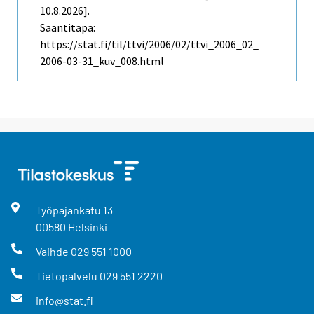
10.8.2026].
Saantitapa:
https://stat.fi/til/ttvi/2006/02/ttvi_2006_02_
2006-03-31_kuv_008.html
Työpajankatu
13
00580
Helsinki
Vaihde
029 551 1000
Tietopalvelu
029 551 2220
info@stat.fi