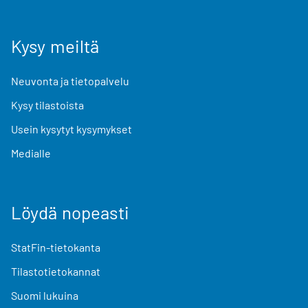
Kysy meiltä
Neuvonta ja tietopalvelu
Kysy tilastoista
Usein kysytyt kysymykset
Medialle
Löydä nopeasti
StatFin-tietokanta
Tilastotietokannat
Suomi lukuina