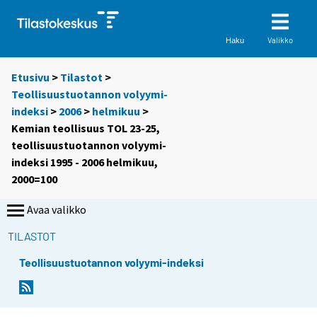
Valikko
Haku
Etusivu
>
Tilastot
>
Teollisuustuotannon volyymi-
indeksi
>
2006
>
helmikuu
>
Kemian teollisuus TOL 23-25,
teollisuustuotannon volyymi-
indeksi 1995 - 2006 helmikuu,
2000=100
Avaa valikko
TILASTOT
Teollisuustuotannon volyymi-indeksi