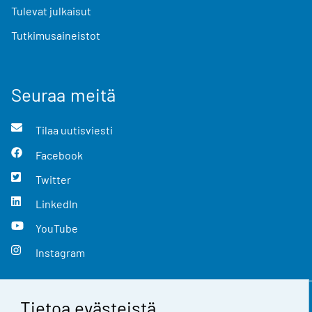
Tulevat julkaisut
Tutkimusaineistot
Seuraa meitä
Tilaa uutisviesti
Facebook
Twitter
LinkedIn
YouTube
Instagram
Tietoa evästeistä
Yhteystiedot