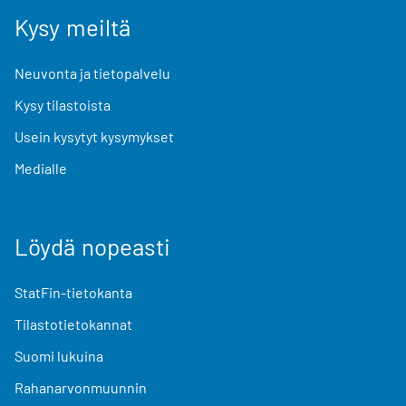
Kysy meiltä
Neuvonta ja tietopalvelu
Kysy tilastoista
Usein kysytyt kysymykset
Medialle
Löydä nopeasti
StatFin-tietokanta
Tilastotietokannat
Suomi lukuina
Rahanarvonmuunnin