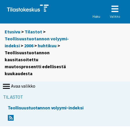
Valikko
Haku
Etusivu
>
Tilastot
>
Teollisuustuotannon volyymi-
indeksi
>
2006
>
huhtikuu
>
Teollisuustuotannon
kausitasoitettu
muutosprosentti edellisestä
kuukaudesta
Avaa valikko
TILASTOT
Teollisuustuotannon volyymi-indeksi