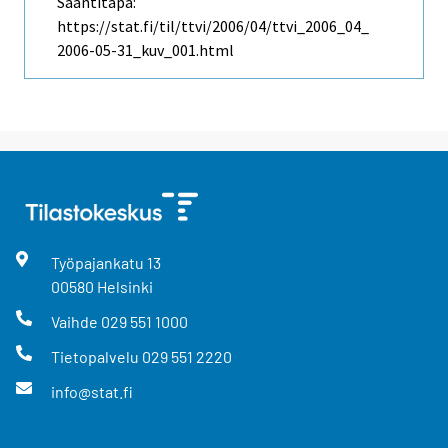
Saantitapa:
https://stat.fi/til/ttvi/2006/04/ttvi_2006_04_
2006-05-31_kuv_001.html
Työpajankatu
13
00580
Helsinki
Vaihde
029 551 1000
Tietopalvelu
029 551 2220
info@stat.fi