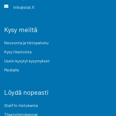
info@stat.fi
Kysy meiltä
Neuvonta ja tietopalvelu
Kysy tilastoista
Usein kysytyt kysymykset
Medialle
Löydä nopeasti
StatFin-tietokanta
Tilastotietokannat