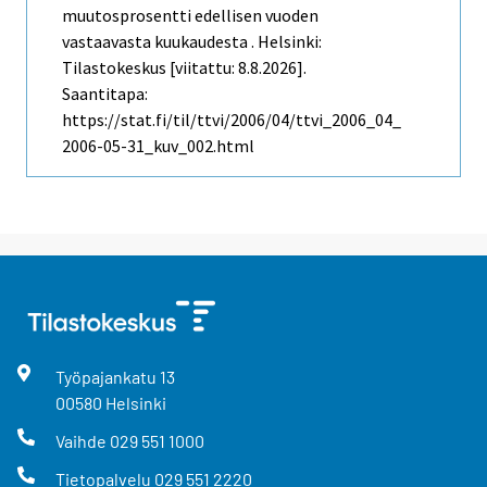
muutosprosentti edellisen vuoden
vastaavasta kuukaudesta . Helsinki:
Tilastokeskus [viitattu: 8.8.2026].
Saantitapa:
https://stat.fi/til/ttvi/2006/04/ttvi_2006_04_
2006-05-31_kuv_002.html
Työpajankatu
13
00580
Helsinki
Vaihde
029 551 1000
Tietopalvelu
029 551 2220