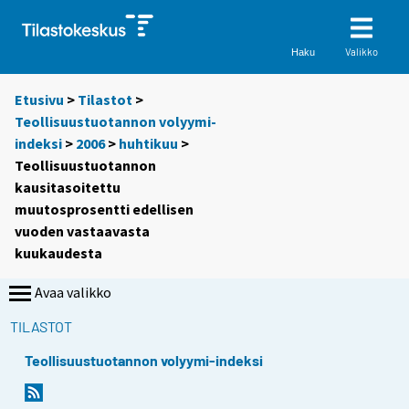
Valikko
Haku
Etusivu
>
Tilastot
>
Teollisuustuotannon volyymi-
indeksi
>
2006
>
huhtikuu
>
Teollisuustuotannon
kausitasoitettu
muutosprosentti edellisen
vuoden vastaavasta
kuukaudesta
Avaa valikko
TILASTOT
Teollisuustuotannon volyymi-indeksi