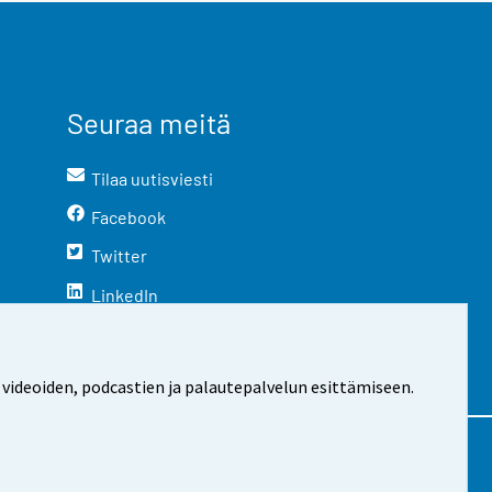
Seuraa meitä
Tilaa uutisviesti
Facebook
Twitter
LinkedIn
YouTube
Instagram
 videoiden, podcastien ja palautepalvelun esittämiseen.
stosta
Evästeasetukset