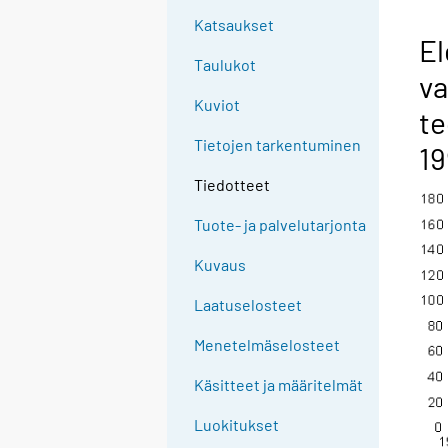
Katsaukset
El
Taulukot
va
Kuviot
te
Tietojen tarkentuminen
19
Tiedotteet
Tuote- ja palvelutarjonta
Kuvaus
Laatuselosteet
Menetelmäselosteet
Käsitteet ja määritelmät
Luokitukset