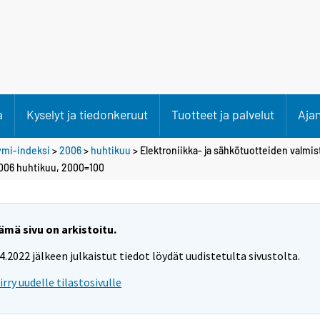
a
Kyselyt ja tiedonkeruut
Tuotteet ja palvelut
Aja
ymi-indeksi
>
2006
>
huhtikuu
> Elektroniikka- ja sähkötuotteiden valmis
2006 huhtikuu, 2000=100
ämä sivu on arkistoitu.
.4.2022 jälkeen julkaistut tiedot löydät uudistetulta sivustolta.
iirry uudelle tilastosivulle