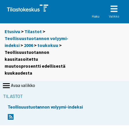
Valikko
Haku
Etusivu
>
Tilastot
>
Teollisuustuotannon volyymi-
indeksi
>
2006
>
toukokuu
>
Teollisuustuotannon
kausitasoitettu
muutosprosentti edellisestä
kuukaudesta
Avaa valikko
TILASTOT
Teollisuustuotannon volyymi-indeksi