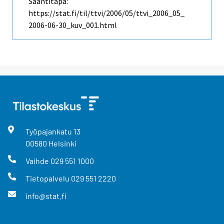
Saantitapa:
https://stat.fi/til/ttvi/2006/05/ttvi_2006_05_
2006-06-30_kuv_001.html
Työpajankatu
13
00580
Helsinki
Vaihde
029 551 1000
Tietopalvelu
029 551 2220
info@stat.fi