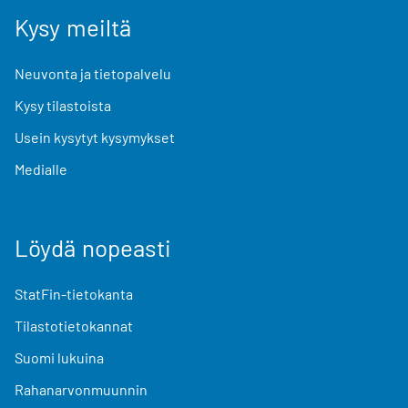
Kysy meiltä
Neuvonta ja tietopalvelu
Kysy tilastoista
Usein kysytyt kysymykset
Medialle
Löydä nopeasti
StatFin-tietokanta
Tilastotietokannat
Suomi lukuina
Rahanarvonmuunnin