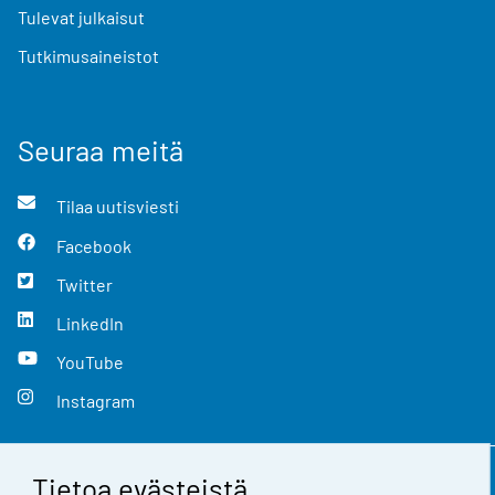
Tulevat julkaisut
Tutkimusaineistot
Seuraa meitä
Tilaa uutisviesti
Facebook
Twitter
LinkedIn
YouTube
Instagram
Tietoa evästeistä
Yhteystiedot