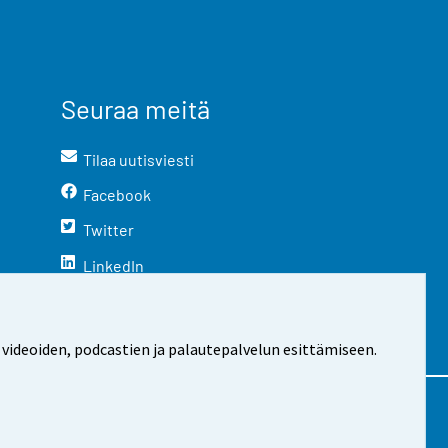
Seuraa meitä
Tilaa uutisviesti
Facebook
Twitter
LinkedIn
YouTube
Instagram
 videoiden, podcastien ja palautepalvelun esittämiseen.
stosta
Evästeasetukset