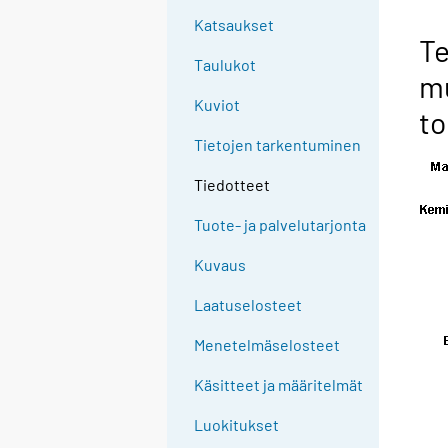
Katsaukset
Te
Taulukot
m
Kuviot
to
Tietojen tarkentuminen
Tiedotteet
Tuote- ja palvelutarjonta
Kuvaus
Laatuselosteet
Menetelmäselosteet
Käsitteet ja määritelmät
Luokitukset