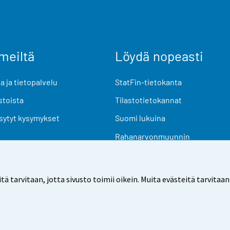
meiltä
Löydä nopeasti
 ja tietopalvelu
StatFin-tietokanta
stoista
Tilastotietokannat
sytyt kysymykset
Suomi lukuina
Rahanarvonmuunnin
Tulevat julkaisut
Tutkimusaineistot
arvitaan, jotta sivusto toimii oikein. Muita evästeitä tarvitaan
Käyttöehdot
Tietosuoja
Saavutettavuus
Tietoa sivu