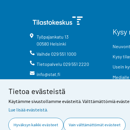
Kysy 
Työpajankatu
13
00580
Helsinki
Neuvonta
Vaihde
029 551 1000
Kysy tila
Tietopalvelu
029 551 2220
Usein ky
info@stat.fi
Medialle
Tietoa evästeistä
Käytämme sivustollamme evästeitä. Välttämättömiä evästeitä t
Lue lisää evästeistä.
Yhteystiedot
Palaute
Hyväksyn kaikki evästeet
Vain välttämättömät evästeet