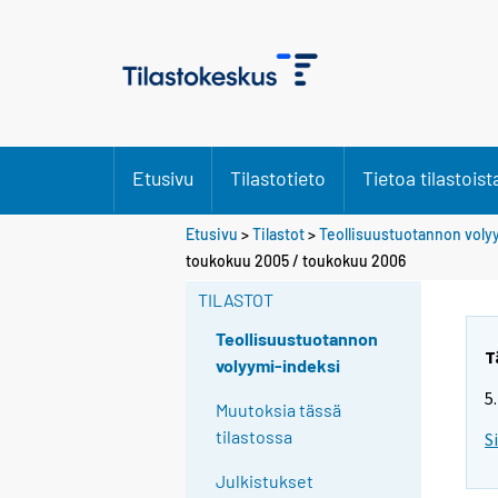
Etusivu
Tilastotieto
Tietoa tilastoist
Etusivu
>
Tilastot
>
Teollisuustuotannon voly
toukokuu 2005 / toukokuu 2006
TILASTOT
Teollisuustuotannon
T
volyymi-indeksi
5
Muutoksia tässä
tilastossa
S
Julkistukset