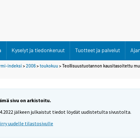
a
Kyselyt ja tiedonkeruut
Tuotteet ja palvelut
Aja
ymi-indeksi
>
2006
>
toukokuu
> Teollisuustuotannon kausitasoitettu m
ämä sivu on arkistoitu.
.4.2022 jälkeen julkaistut tiedot löydät uudistetulta sivustolta.
iirry uudelle tilastosivulle