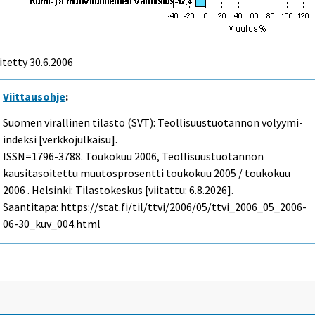
itetty
30.6.2006
Viittausohje
:
Suomen virallinen tilasto (SVT): Teollisuustuotannon volyymi-
indeksi [verkkojulkaisu].
ISSN=1796-3788.
Toukokuu
2006, Teollisuustuotannon
kausitasoitettu muutosprosentti toukokuu 2005 / toukokuu
2006 . Helsinki: Tilastokeskus [viitattu: 6.8.2026].
Saantitapa: https://stat.fi/til/ttvi/2006/05/ttvi_2006_05_2006-
06-30_kuv_004.html