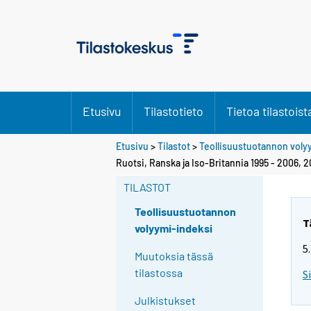
Etusivu
Tilastotieto
Tietoa tilastoist
Etusivu
>
Tilastot
>
Teollisuustuotannon voly
Ruotsi, Ranska ja Iso-Britannia 1995 - 2006, 
TILASTOT
Teollisuustuotannon
T
volyymi-indeksi
5
Muutoksia tässä
tilastossa
S
Julkistukset