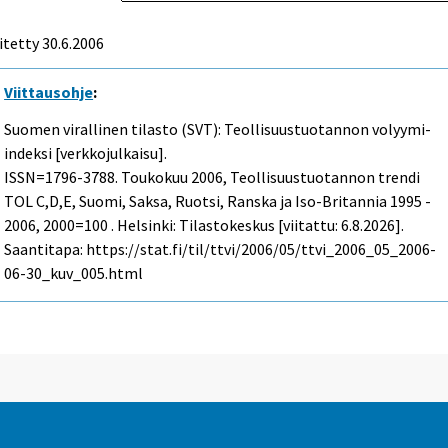
itetty
30.6.2006
Viittausohje
:
Suomen virallinen tilasto (SVT): Teollisuustuotannon volyymi-
indeksi [verkkojulkaisu].
ISSN=1796-3788.
Toukokuu
2006, Teollisuustuotannon trendi
TOL C,D,E, Suomi, Saksa, Ruotsi, Ranska ja Iso-Britannia 1995 -
2006, 2000=100 . Helsinki: Tilastokeskus [viitattu: 6.8.2026].
Saantitapa: https://stat.fi/til/ttvi/2006/05/ttvi_2006_05_2006-
06-30_kuv_005.html