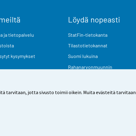
meiltä
Löydä nopeasti
 ja tietopalvelu
StatFin-tietokanta
stoista
Tilastotietokannat
sytyt kysymykset
Suomi lukuina
Rahanarvonmuunnin
Tulevat julkaisut
Tutkimusaineistot
arvitaan, jotta sivusto toimii oikein. Muita evästeitä tarvitaan
Käyttöehdot
Tietosuoja
Saavutettavuus
Tietoa sivu