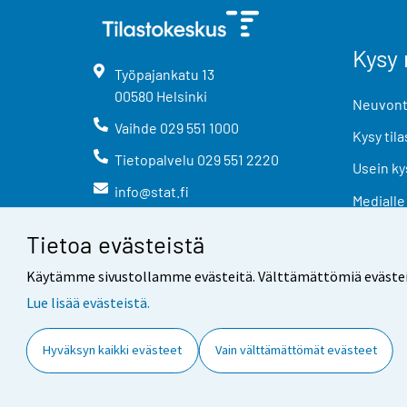
Kysy 
Työpajankatu
13
00580
Helsinki
Neuvonta
Vaihde
029 551 1000
Kysy tila
Tietopalvelu
029 551 2220
Usein ky
info@stat.fi
Medialle
Tietoa evästeistä
Käytämme sivustollamme evästeitä. Välttämättömiä evästeitä t
Lue lisää evästeistä.
Yhteystiedot
Palaute
Hyväksyn kaikki evästeet
Vain välttämättömät evästeet