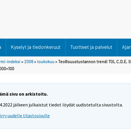
a
Kyselyt ja tiedonkeruut
Tuotteet ja palvelut
Aja
ymi-indeksi
>
2006
>
toukokuu
> Teollisuustuotannon trendi TOL C,D,E, 
2000=100
ämä sivu on arkistoitu.
.4.2022 jälkeen julkaistut tiedot löydät uudistetulta sivustolta.
iirry uudelle tilastosivulle