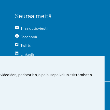
Seuraa meitä
Tilaa uutisviesti
Facebook
Twitter
LinkedIn
YouTube
Instagram
 videoiden, podcastien ja palautepalvelun esittämiseen.
stosta
Evästeasetukset