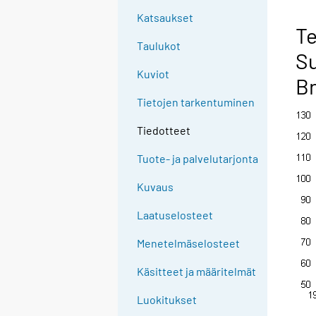
Katsaukset
Te
Taulukot
Su
Kuviot
Br
Tietojen tarkentuminen
Tiedotteet
Tuote- ja palvelutarjonta
Kuvaus
Laatuselosteet
Menetelmäselosteet
Käsitteet ja määritelmät
Luokitukset