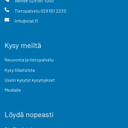
Vaihde
029 551 1000
Tietopalvelu
029 551 2220
info@stat.fi
Kysy meiltä
Neuvonta ja tietopalvelu
Kysy tilastoista
Usein kysytyt kysymykset
Medialle
Löydä nopeasti