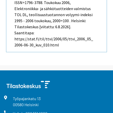
ISSN=1796-3788.
Toukokuu
2006,
Elektroniikka- ja sähkötuotteiden valmistus
TOL DL, teollisuustuotannon volyymi-indeksi
1995 - 2006 toukokuu, 2000=100 . Helsinki:
Tilastokeskus [viitattu: 6.8.2026].
Saantitapa:
https://stat.fi/til/ttvi/2006/05/ttvi_2006_05_
2006-06-30_kuv_010.html
Työpajankatu
13
00580
Helsinki