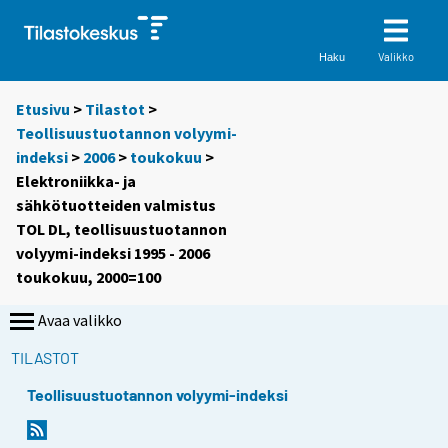
Valikko
Haku
Etusivu
>
Tilastot
>
Teollisuustuotannon volyymi-
indeksi
>
2006
>
toukokuu
>
Elektroniikka- ja
sähkötuotteiden valmistus
TOL DL, teollisuustuotannon
volyymi-indeksi 1995 - 2006
toukokuu, 2000=100
Avaa valikko
TILASTOT
Teollisuustuotannon volyymi-indeksi