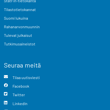
StatFin-tietokanta
Tilastotietokannat
Suomi lukuina
Rahanarvonmuunnin
Tulevat julkaisut
Tutkimusaineistot
Seuraa meitä
Tilaa uutisviesti
Facebook
Twitter
LinkedIn