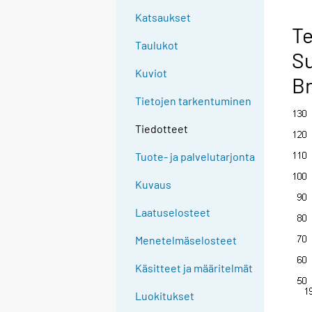
Katsaukset
Te
Taulukot
Su
Kuviot
Br
Tietojen tarkentuminen
Tiedotteet
Tuote- ja palvelutarjonta
Kuvaus
Laatuselosteet
Menetelmäselosteet
Käsitteet ja määritelmät
Luokitukset