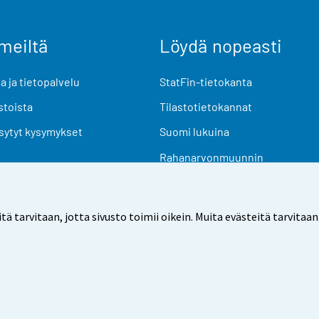
meiltä
Löydä nopeasti
 ja tietopalvelu
StatFin-tietokanta
stoista
Tilastotietokannat
sytyt kysymykset
Suomi lukuina
Rahanarvonmuunnin
Tulevat julkaisut
Tutkimusaineistot
arvitaan, jotta sivusto toimii oikein. Muita evästeitä tarvitaan
Käyttöehdot
Tietosuoja
Saavutettavuus
Tietoa sivu