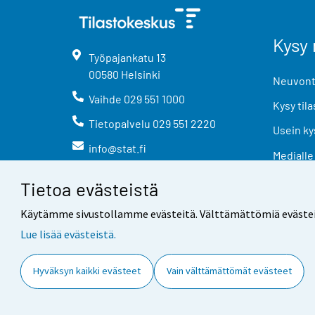
Kysy 
Työpajankatu
13
00580
Helsinki
Neuvonta
Vaihde
029 551 1000
Kysy tila
Tietopalvelu
029 551 2220
Usein ky
info@stat.fi
Medialle
Tietoa evästeistä
Käytämme sivustollamme evästeitä. Välttämättömiä evästeitä t
Lue lisää evästeistä.
Yhteystiedot
Palaute
Hyväksyn kaikki evästeet
Vain välttämättömät evästeet