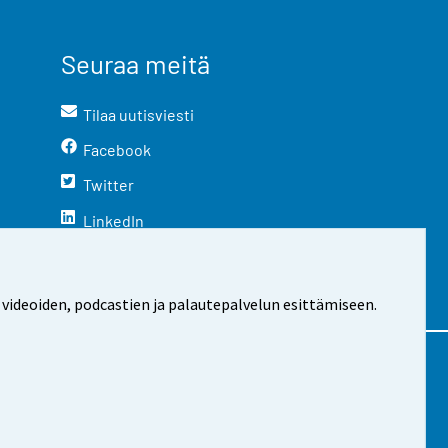
Seuraa meitä
Tilaa uutisviesti
Facebook
Twitter
LinkedIn
YouTube
Instagram
 videoiden, podcastien ja palautepalvelun esittämiseen.
stosta
Evästeasetukset