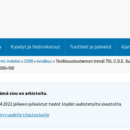
a
Kyselyt ja tiedonkeruut
Tuotteet ja palvelut
Aja
ymi-indeksi
>
2006
>
kesäkuu
> Teollisuustuotannon trendi TOL C,D,E, S
2000=100
ämä sivu on arkistoitu.
.4.2022 jälkeen julkaistut tiedot löydät uudistetulta sivustolta.
iirry uudelle tilastosivulle