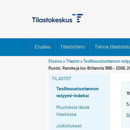
Etusivu
Tilastotieto
Tietoa tilastoist
Etusivu
>
Tilastot
>
Teollisuustuotannon voly
Ruotsi, Ranska ja Iso-Britannia 1995 - 2006, 
TILASTOT
Teollisuustuotannon
T
volyymi-indeksi
5
Muutoksia tässä
tilastossa
S
Julkistukset