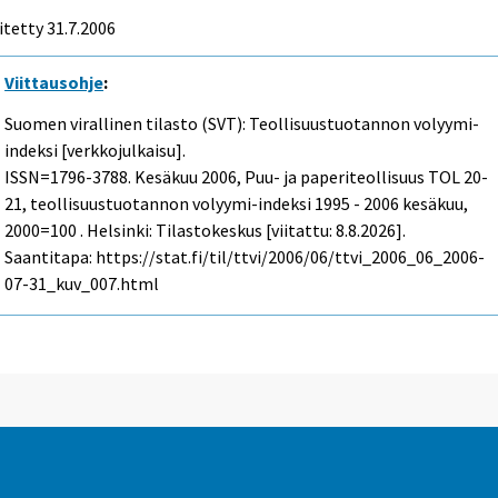
itetty
31.7.2006
Viittausohje
:
Suomen virallinen tilasto (SVT): Teollisuustuotannon volyymi-
indeksi [verkkojulkaisu].
ISSN=1796-3788.
Kesäkuu
2006, Puu- ja paperiteollisuus TOL 20-
21, teollisuustuotannon volyymi-indeksi 1995 - 2006 kesäkuu,
2000=100 . Helsinki: Tilastokeskus [viitattu: 8.8.2026].
Saantitapa: https://stat.fi/til/ttvi/2006/06/ttvi_2006_06_2006-
07-31_kuv_007.html