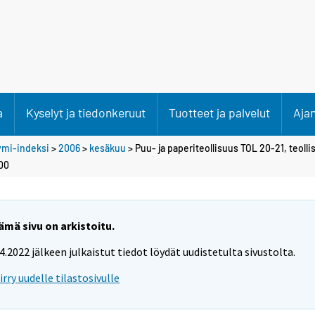
a
Kyselyt ja tiedonkeruut
Tuotteet ja palvelut
Aja
ymi-indeksi
>
2006
>
kesäkuu
> Puu- ja paperiteollisuus TOL 20-21, teol
00
ämä sivu on arkistoitu.
.4.2022 jälkeen julkaistut tiedot löydät uudistetulta sivustolta.
iirry uudelle tilastosivulle