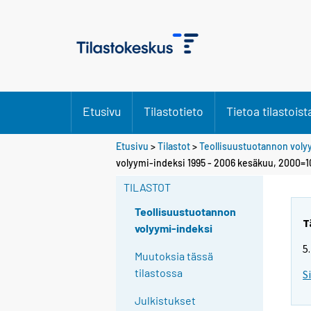
Etusivu
Tilastotieto
Tietoa tilastoist
Etusivu
>
Tilastot
>
Teollisuustuotannon voly
volyymi-indeksi 1995 - 2006 kesäkuu, 2000=1
TILASTOT
Teollisuustuotannon
T
volyymi-indeksi
5
Muutoksia tässä
tilastossa
S
Julkistukset