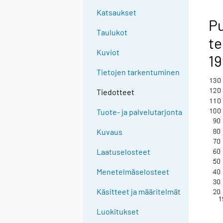
Katsaukset
Pu
Taulukot
te
Kuviot
19
Tietojen tarkentuminen
Tiedotteet
Tuote- ja palvelutarjonta
Kuvaus
Laatuselosteet
Menetelmäselosteet
Käsitteet ja määritelmät
Luokitukset